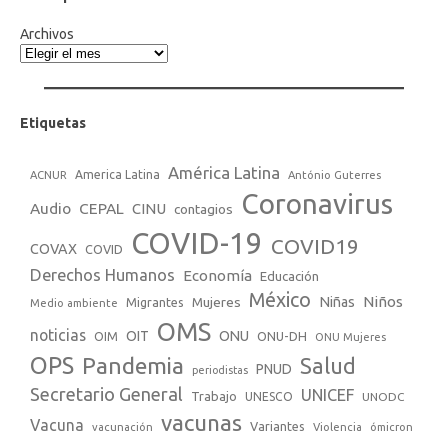
Archivos
Etiquetas
América Latina
America Latina
ACNUR
António Guterres
Coronavirus
Audio
CEPAL
CINU
contagios
COVID-19
COVID19
COVAX
COVID
Derechos Humanos
Economía
Educación
México
Niños
Mujeres
Niñas
Migrantes
Medio ambiente
OMS
noticias
OIT
ONU
ONU-DH
OIM
ONU Mujeres
OPS
Pandemia
Salud
PNUD
periodistas
Secretario General
UNICEF
Trabajo
UNESCO
UNODC
vacunas
Vacuna
Variantes
vacunación
Violencia
ómicron