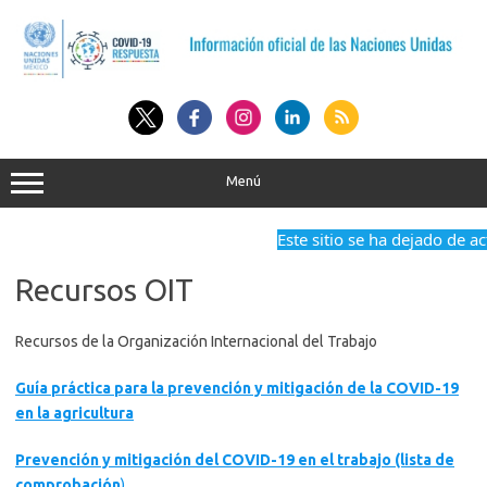
Saltar
al
contenido
Menú
Este sitio se ha dejado de ac
Recursos OIT
Recursos de la Organización Internacional del Trabajo
Guía práctica para la prevención y mitigación de la COVID-19
en la agricultura
Prevención y mitigación del COVID-19 en el trabajo (lista de
comprobación
)