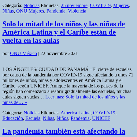
Categoría:
Noticias
Etiquetas:
25 noviembre
,
COVID19
,
Mujeres
,
Niñas
,
ONU Mujeres
,
Pandemia
,
Violencia
Solo la mitad de los niños y las niñas de
América Latina y el Caribe están de
vuelta en las aulas
por
ONU México
|
22 noviembre 2021
LOS ÁNGELES/ CIUDAD DE PANAMÁ –El cierre de escuelas
por causa de la pandemia por COVID-19 sigue afectando a unos 71
millones de niños, niñas y adolescentes en América Latina y el
Caribe, según UNICEF. Aunque la mayoría de los países de la
región han comenzado a reabrir gradualmente las escuelas, muchas
aulas siguen vacías…
Leer más: Solo la mitad de los niños y las
niñas de… »
Categoría:
Noticias
Etiquetas:
América Latina
,
COVID-19
,
Educación
,
Escuela
,
Niñas
,
Niños
,
Pandemia
,
UNICEF
La pandemia también está afectando la