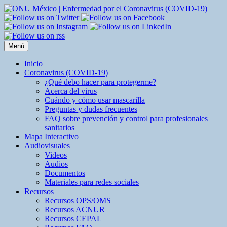
Saltar
al
contenido
Menú
Inicio
Coronavirus (COVID-19)
¿Qué debo hacer para protegerme?
Acerca del virus
Cuándo y cómo usar mascarilla
Preguntas y dudas frecuentes
FAQ sobre prevención y control para profesionales
sanitarios
Mapa Interactivo
Audiovisuales
Videos
Audios
Documentos
Materiales para redes sociales
Recursos
Recursos OPS/OMS
Recursos ACNUR
Recursos CEPAL