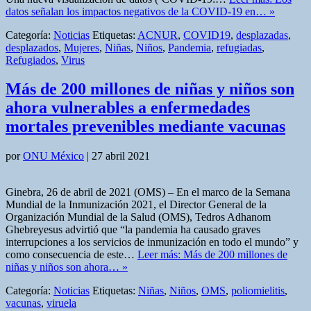
datos señalan los impactos negativos de la COVID-19 en… »
Categoría:
Noticias
Etiquetas:
ACNUR
,
COVID19
,
desplazadas
,
desplazados
,
Mujeres
,
Niñas
,
Niños
,
Pandemia
,
refugiadas
,
Refugiados
,
Virus
Más de 200 millones de niñas y niños son
ahora vulnerables a enfermedades
mortales prevenibles mediante vacunas
por
ONU México
|
27 abril 2021
Ginebra, 26 de abril de 2021 (OMS) – En el marco de la Semana
Mundial de la Inmunización 2021, el Director General de la
Organización Mundial de la Salud (OMS), Tedros Adhanom
Ghebreyesus advirtió que “la pandemia ha causado graves
interrupciones a los servicios de inmunización en todo el mundo” y
como consecuencia de este…
Leer más: Más de 200 millones de
niñas y niños son ahora… »
Categoría:
Noticias
Etiquetas:
Niñas
,
Niños
,
OMS
,
poliomielitis
,
vacunas
,
viruela