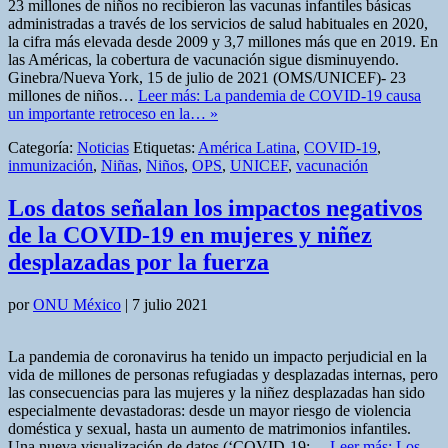
23 millones de niños no recibieron las vacunas infantiles básicas
administradas a través de los servicios de salud habituales en 2020,
la cifra más elevada desde 2009 y 3,7 millones más que en 2019. En
las Américas, la cobertura de vacunación sigue disminuyendo.
Ginebra/Nueva York, 15 de julio de 2021 (OMS/UNICEF)- 23
millones de niños…
Leer más: La pandemia de COVID-19 causa
un importante retroceso en la… »
Categoría:
Noticias
Etiquetas:
América Latina
,
COVID-19
,
inmunización
,
Niñas
,
Niños
,
OPS
,
UNICEF
,
vacunación
Los datos señalan los impactos negativos
de la COVID-19 en mujeres y niñez
desplazadas por la fuerza
por
ONU México
|
7 julio 2021
La pandemia de coronavirus ha tenido un impacto perjudicial en la
vida de millones de personas refugiadas y desplazadas internas, pero
las consecuencias para las mujeres y la niñez desplazadas han sido
especialmente devastadoras: desde un mayor riesgo de violencia
doméstica y sexual, hasta un aumento de matrimonios infantiles.
Una nueva visualización de datos (‘COVID-19:…
Leer más: Los