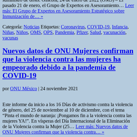
pasado 21 de enero, el Grupo de Expertos en Asesoramiento…
Leer
más: El Grupo de Expertos en Asesoramiento Estratégico sobre
Inmunización de… »
Categoría:
Noticias
Etiquetas:
Coronavirus
,
COVID-19
,
Infancia
,
Niñas
,
Niños
,
OMS
,
OPS
,
Pandemia
,
Pfizer
,
Salud
,
vacunación
,
vacunas
Nuevos datos de ONU Mujeres confirman
que la violencia contra las mujeres ha
empeorado debido a la pandemia de
COVID-19
por
ONU México
|
24 noviembre 2021
Este informe da inicio a los 16 Días de activismo contra la violencia
de género, del 25 de noviembre al 10 de diciembre, con el tema
“Pinta el mundo de naranja: ¡Pongamos fin a la violencia contra las
mujeres YA!”. En vísperas del Día Internacional de la Eliminación
de la Violencia contra la Mujer (25…
Leer más: Nuevos datos de
ONU Mujeres confirman que la violencia contra… »