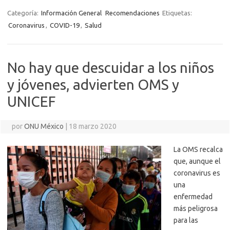
Categoría:
Información General
Recomendaciones
Etiquetas:
Coronavirus
,
COVID-19
,
Salud
No hay que descuidar a los niños
y jóvenes, advierten OMS y
UNICEF
por
ONU México
|
18 marzo 2020
La OMS recalca
que, aunque el
coronavirus es
una
enfermedad
más peligrosa
para las