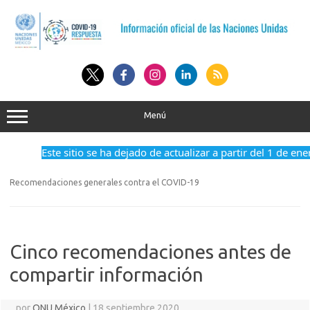
Saltar
al
contenido
Menú
Este sitio se ha dejado de actualizar a partir del 1 de enero
Recomendaciones generales contra el COVID-19
Cinco recomendaciones antes de
compartir información
por
ONU México
|
18 septiembre 2020