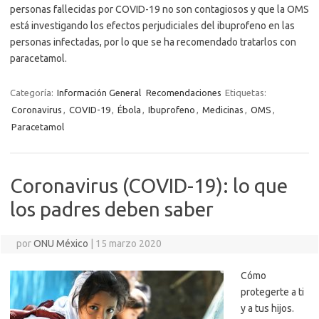
personas fallecidas por COVID-19 no son contagiosos y que la OMS
está investigando los efectos perjudiciales del ibuprofeno en las
personas infectadas, por lo que se ha recomendado tratarlos con
paracetamol.
Categoría:
Información General
Recomendaciones
Etiquetas:
Coronavirus
,
COVID-19
,
Ébola
,
Ibuprofeno
,
Medicinas
,
OMS
,
Paracetamol
Coronavirus (COVID-19): lo que
los padres deben saber
por
ONU México
|
15 marzo 2020
Cómo
protegerte a ti
y a tus hijos.