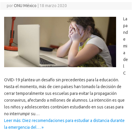
por
ONU México
|
18 marzo 2020
La
pa
nd
e
mi
a
de
l
C
OVID-19 plantea un desafío sin precedentes para la educación.
Hasta el momento, más de cien países han tomado la decisión de
cerrar temporalmente sus escuelas para evitar la propagación
coronavirus, afectando a millones de alumnos. La intención es que
los niños y adolescentes continúen estudiando en sus casas para
no interrumpir su…
Leer más: Diez recomendaciones para estudiar a distancia durante
la emergencia del… »