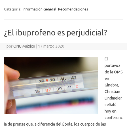
Categoría:
Información General
Recomendaciones
¿El ibuprofeno es perjudicial?
por
ONU México
|
17 marzo 2020
El
portavoz
de la OMS
en
Ginebra,
Christian
Lindmeier,
señaló
hoy en
conferenc
ia de prensa que, a diferencia del Ébola, los cuerpos de las