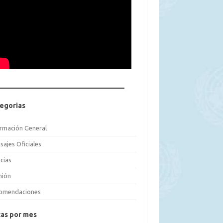
egorias
ormación General
sajes Oficiales
cias
nión
omendaciones
as por mes