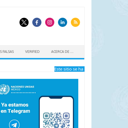
S FALSAS
VERIFIED
ACERCA DE …
Este sitio se ha dejado de actualizar a par