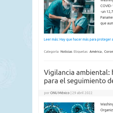
Washing
COVID-1
-un 12,
Panameri
que aum
Leer más: Hay que hacer más para proteger 
Categoría:
Noticias
Etiquetas:
América
,
Coron
Vigilancia ambiental
para el seguimiento d
por
ONU México
|
29 abril 2022
Washingt
Organiz