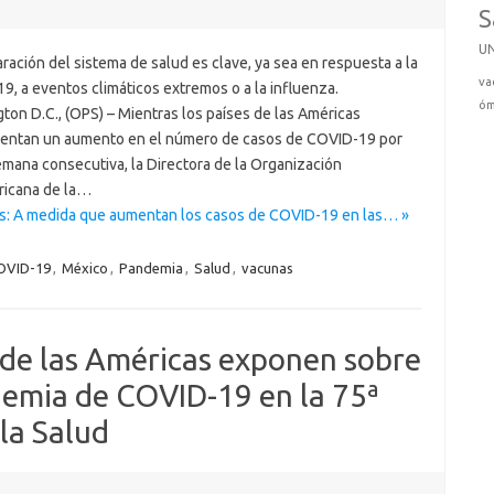
S
U
ración del sistema de salud es clave, ya sea en respuesta a la
va
9, a eventos climáticos extremos o a la influenza.
óm
ton D.C., (OPS) – Mientras los países de las Américas
entan un aumento en el número de casos de COVID-19 por
emana consecutiva, la Directora de la Organización
icana de la…
s: A medida que aumentan los casos de COVID-19 en las… »
OVID-19
,
México
,
Pandemia
,
Salud
,
vacunas
 de las Américas exponen sobre
demia de COVID-19 en la 75ª
la Salud