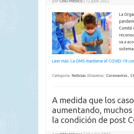
por
ONU México
|
12 julio 2022
La Orga
pandemi
Comité 
reconoc
va a ac
sistema
Leer más: La OMS mantiene el COVID-19 com
Categoría:
Noticias
Etiquetas:
Coronavirus
,
C
A medida que los cas
aumentando, muchos co
la condición de post 