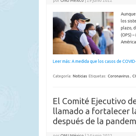
por
ONU México
|
29 junio 2022
Aunque 
los sist
plazo, 
(OPS) –
América
Leer más: A medida que los casos de COVI
Categoría:
Noticias
Etiquetas:
Coronavirus
,
C
El Comité Ejecutivo d
llamado a fortalecer 
después de la pandem
por
ONU México
|
24 junio 2022