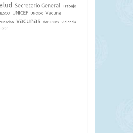
alud
Secretario General
Trabajo
UNICEF
Vacuna
NESCO
UNODC
vacunas
Variantes
cunación
Violencia
icron