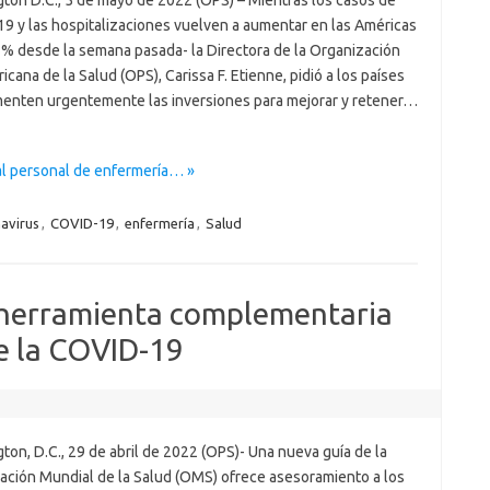
ton D.C., 5 de mayo de 2022 (OPS) – Mientras los casos de
9 y las hospitalizaciones vuelven a aumentar en las Américas
7% desde la semana pasada- la Directora de la Organización
cana de la Salud (OPS), Carissa F. Etienne, pidió a los países
enten urgentemente las inversiones para mejorar y retener…
al personal de enfermería… »
avirus
,
COVID-19
,
enfermería
,
Salud
: herramienta complementaria
e la COVID-19
on, D.C., 29 de abril de 2022 (OPS)- Una nueva guía de la
ación Mundial de la Salud (OMS) ofrece asesoramiento a los