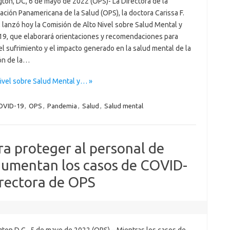
ton, DC, 6 de mayo de 2022 (OPS)- La Directora de la
ción Panamericana de la Salud (OPS), la doctora Carissa F.
 lanzó hoy la Comisión de Alto Nivel sobre Salud Mental y
9, que elaborará orientaciones y recomendaciones para
el sufrimiento y el impacto generado en la salud mental de la
ón de la…
ivel sobre Salud Mental y… »
OVID-19
,
OPS
,
Pandemia
,
Salud
,
Salud mental
a proteger al personal de
aumentan los casos de COVID-
irectora de OPS