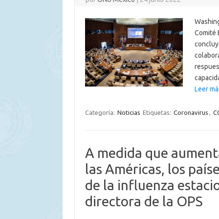
Washing
Comité 
concluyó
colabora
respuest
capaci
Leer má
Categoría:
Noticias
Etiquetas:
Coronavirus
,
C
A medida que aumenta
las Américas, los país
de la influenza estaci
directora de la OPS