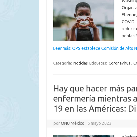
Washing
Organiza
Etienne,
COVID-1
reducir 
poblaci
Leer más: OPS establece Comisión de Alto N
Categoría:
Noticias
Etiquetas:
Coronavirus
,
C
Hay que hacer más par
enfermería mientras 
19 en las Américas: D
por
ONU México
|
5 mayo 2022