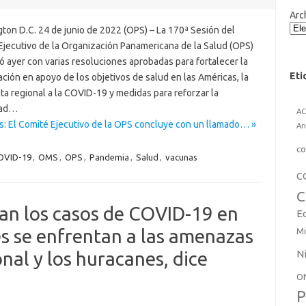
Arc
ton D.C. 24 de junio de 2022 (OPS) – La 170ª Sesión del
Ejecutivo de la Organización Panamericana de la Salud (OPS)
 ayer con varias resoluciones aprobadas para fortalecer la
Eti
ción en apoyo de los objetivos de salud en las Américas, la
a regional a la COVID-19 y medidas para reforzar la
dad…
A
s: El Comité Ejecutivo de la OPS concluye con un llamado… »
An
co
OVID-19
,
OMS
,
OPS
,
Pandemia
,
Salud
,
vacunas
C
C
n los casos de COVID-19 en
E
es se enfrentan a las amenazas
Mi
N
onal y los huracanes, dice
O
P