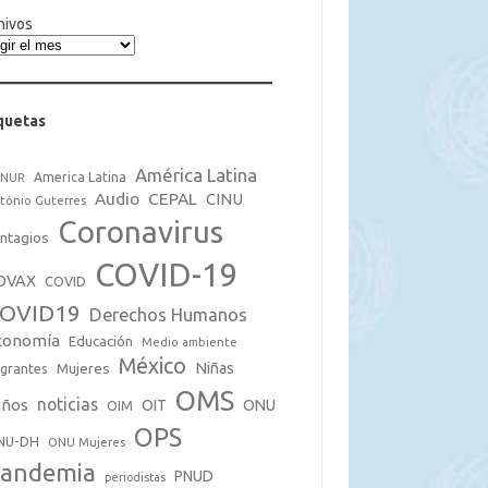
hivos
quetas
América Latina
America Latina
CNUR
Audio
CEPAL
CINU
tónio Guterres
Coronavirus
ntagios
COVID-19
OVAX
COVID
OVID19
Derechos Humanos
conomía
Educación
Medio ambiente
México
Mujeres
Niñas
grantes
OMS
noticias
iños
OIT
ONU
OIM
OPS
NU-DH
ONU Mujeres
andemia
PNUD
periodistas