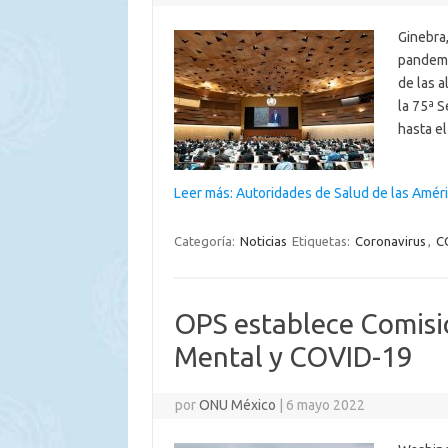
Ginebra
pandemi
de las a
la 75ª S
hasta e
Leer más: Autoridades de Salud de las Amé
Categoría:
Noticias
Etiquetas:
Coronavirus
,
C
OPS establece Comisió
Mental y COVID-19
por
ONU México
|
6 mayo 2022