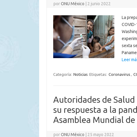
por
ONU México
|
2 junio 2022
La prepa
COVID-1
Washing
experim
sexta s
Panamer
Leer má
Categoría:
Noticias
Etiquetas:
Coronavirus
,
C
Autoridades de Salud
su respuesta a la pan
Asamblea Mundial de 
por
ONU México
|
25 mayo 2022