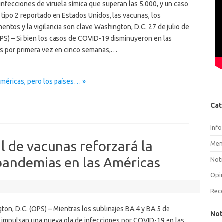
infecciones de viruela símica que superan las 5.000, y un caso
 tipo 2 reportado en Estados Unidos, las vacunas, los
ntos y la vigilancia son clave Washington, D.C. 27 de julio de
PS) – Si bien los casos de COVID-19 disminuyeron en las
s por primera vez en cinco semanas,…
Américas, pero los países… »
Cat
Inf
l de vacunas reforzará la
Men
pandemias en las Américas
Noti
Opi
Rec
on, D.C. (OPS) – Mientras los sublinajes BA.4 y BA.5 de
Not
 impulsan una nueva ola de infecciones por COVID-19 en las