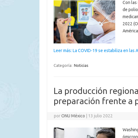
Con las 
de polio
medicame
2022 (O
América
Leer más: La COVID-19 se estabiliza en las 
Categoría:
Noticias
La producción regiona
preparación frente a 
por
ONU México
|
13 julio 2022
Washingt
ómicron