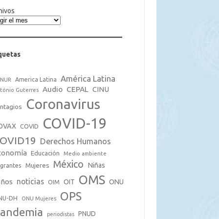
hivos
quetas
América Latina
America Latina
CNUR
Audio
CEPAL
CINU
tónio Guterres
Coronavirus
ntagios
COVID-19
OVAX
COVID
OVID19
Derechos Humanos
conomía
Educación
Medio ambiente
México
Mujeres
Niñas
grantes
OMS
noticias
iños
OIT
ONU
OIM
OPS
NU-DH
ONU Mujeres
andemia
PNUD
periodistas