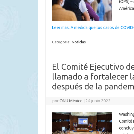
(OPS) –
América
Leer más: A medida que los casos de COVI
Categoría:
Noticias
El Comité Ejecutivo d
llamado a fortalecer 
después de la pandem
por
ONU México
|
24 junio 2022
Washing
Comité 
concluyó