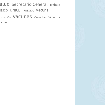
alud
Secretario General
Trabajo
UNICEF
Vacuna
NESCO
UNODC
vacunas
Variantes
cunación
Violencia
icron