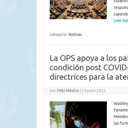
colabora
respuest
capaci
Leer má
Categoría:
Noticias
La OPS apoya a los paí
condición post COVID-
directrices para la at
por
ONU México
|
24 junio 2022
Washing
Panamer
Miembro
las for