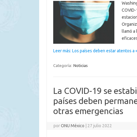
Washingt
COVID-19
estacion
Organiza
llamó a
eficace
Leer más: Los países deben estar atentos a
Categoría:
Noticias
La COVID-19 se estabil
países deben permanec
otras emergencias
por
ONU México
|
27 julio 2022