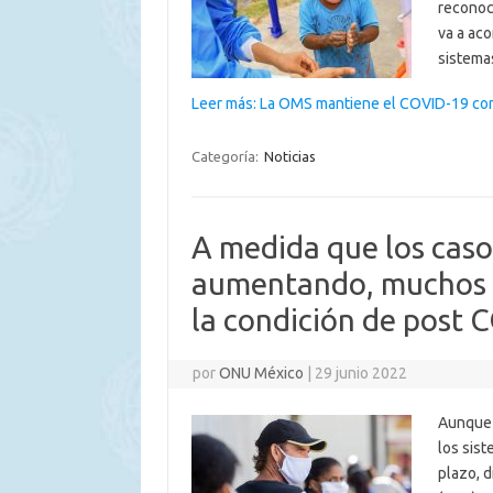
reconoc
va a ac
sistema
Leer más: La OMS mantiene el COVID-19 com
Categoría:
Noticias
A medida que los cas
aumentando, muchos co
la condición de post 
por
ONU México
|
29 junio 2022
Aunque 
los sist
plazo, 