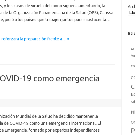
s, y los casos de viruela del mono siguen aumentando, la
Arc
a de la Organización Panamericana de la Salud (OPS), Carissa
ne, pidió a los países que trabajen juntos para satisfacer la…
Eti
 reforzará la preparación frente a… »
A
An
co
COVID-19 como emergencia
C
C
E
Mi
N
nización Mundial de la Salud ha decidido mantener la
O
a de COVID-19 como una emergencia internacional. El
P
de Emergencia, formado por expertos independientes,