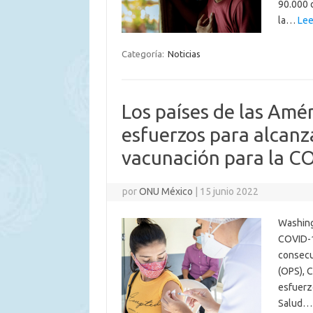
90.000 
la…
Lee
Categoría:
Noticias
Los países de las Amé
esfuerzos para alcanz
vacunación para la C
por
ONU México
|
15 junio 2022
Washing
COVID-1
consecut
(OPS), C
esfuerz
Salud…