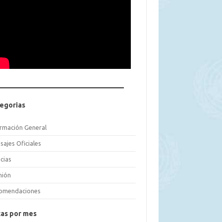
egorias
ormación General
sajes Oficiales
cias
nión
omendaciones
as por mes