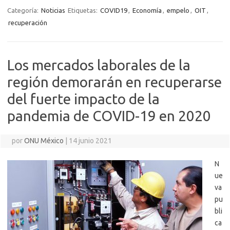
Categoría:
Noticias
Etiquetas:
COVID19
,
Economía
,
empelo
,
OIT
,
recuperación
Los mercados laborales de la
región demorarán en recuperarse
del fuerte impacto de la
pandemia de COVID-19 en 2020
por
ONU México
|
14 junio 2021
N
ue
va
pu
bli
ca