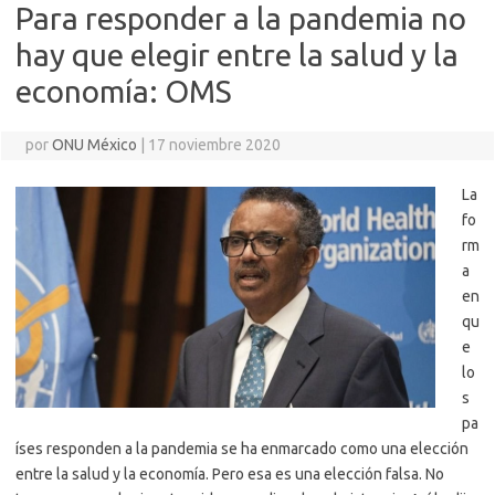
Para responder a la pandemia no
hay que elegir entre la salud y la
economía: OMS
por
ONU México
|
17 noviembre 2020
La
fo
rm
a
en
qu
e
lo
s
pa
íses responden a la pandemia se ha enmarcado como una elección
entre la salud y la economía. Pero esa es una elección falsa. No