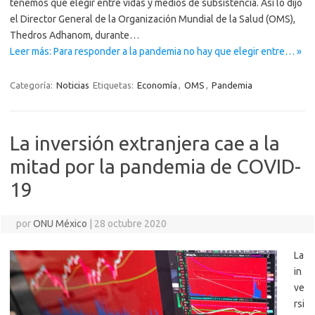
tenemos que elegir entre vidas y medios de subsistencia. Así lo dijo
el Director General de la Organización Mundial de la Salud (OMS),
Thedros Adhanom, durante…
Leer más: Para responder a la pandemia no hay que elegir entre… »
Categoría:
Noticias
Etiquetas:
Economía
,
OMS
,
Pandemia
La inversión extranjera cae a la
mitad por la pandemia de COVID-
19
por
ONU México
|
28 octubre 2020
La
in
ve
rsi