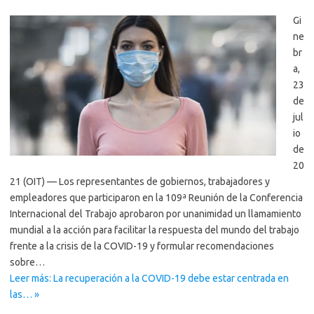
Gi
ne
br
a,
23
de
jul
io
de
20
21 (OIT) — Los representantes de gobiernos, trabajadores y
empleadores que participaron en la 109ª Reunión de la Conferencia
Internacional del Trabajo aprobaron por unanimidad un llamamiento
mundial a la acción para facilitar la respuesta del mundo del trabajo
frente a la crisis de la COVID-19 y formular recomendaciones
sobre…
Leer más: La recuperación a la COVID-19 debe estar centrada en
las… »