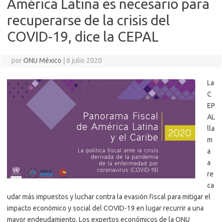
América Latina es necesario para
recuperarse de la crisis del
COVID-19, dice la CEPAL
por
ONU México
|
6 julio 2020
La
C
EP
AL
lla
m
a
a
re
ca
udar más impuestos y luchar contra la evasión fiscal para mitigar el
impacto económico y social del COVID-19 en lugar recurrir a una
mayor endeudamiento. Los expertos económicos de la ONU