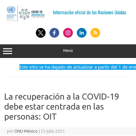
Saltar
al
contenido
Menú
Este sitio se ha dejado de actualizar a partir del 1 de enero 
La recuperación a la COVID-19
debe estar centrada en las
personas: OIT
por
ONU México
|
23 julio 2021