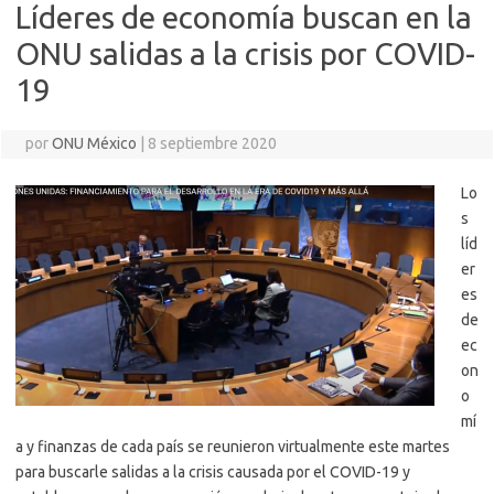
Líderes de economía buscan en la
ONU salidas a la crisis por COVID-
19
por
ONU México
|
8 septiembre 2020
Lo
s
líd
er
es
de
ec
on
o
mí
a y finanzas de cada país se reunieron virtualmente este martes
para buscarle salidas a la crisis causada por el COVID-19 y