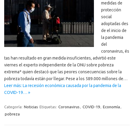
medidas de
protección
social
adoptadas des
de el inicio de
la pandemia
del
coronavirus, és
tas han resultado en gran medida insuficientes, advirtió este
viernes el experto independiente de la ONU sobre pobreza
extrema* quien destacó que las peores consecuencias sobre la
pobreza todavía están por llegar. Pese a los 589.000 millones de…
Leer más: La recesión económica causada por la pandemia de la
COVID-19… »
Categoría:
Noticias
Etiquetas:
Coronavirus
,
COVID-19
,
Economía
,
pobreza