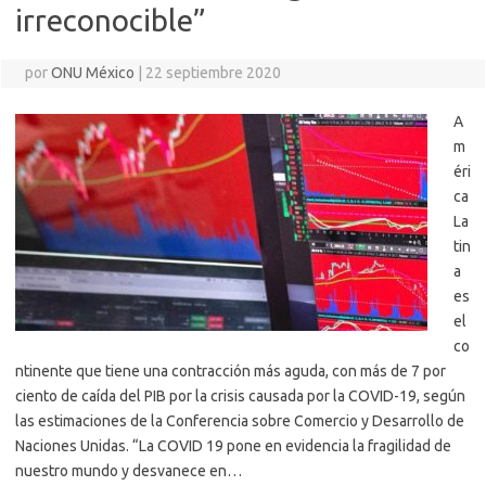
irreconocible”
por
ONU México
|
22 septiembre 2020
A
m
éri
ca
La
tin
a
es
el
co
ntinente que tiene una contracción más aguda, con más de 7 por
ciento de caída del PIB por la crisis causada por la COVID-19, según
las estimaciones de la Conferencia sobre Comercio y Desarrollo de
Naciones Unidas. “La COVID 19 pone en evidencia la fragilidad de
nuestro mundo y desvanece en…