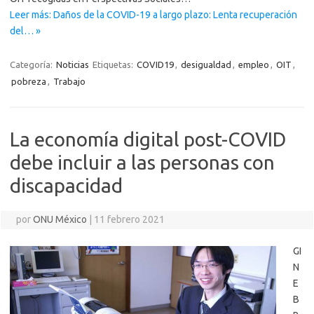
Leer más: Daños de la COVID-19 a largo plazo: Lenta recuperación
del… »
Categoría:
Noticias
Etiquetas:
COVID19
,
desigualdad
,
empleo
,
OIT
,
pobreza
,
Trabajo
La economía digital post-COVID
debe incluir a las personas con
discapacidad
por
ONU México
|
11 febrero 2021
GI
N
E
B