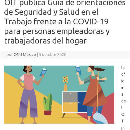
OIT publica Guía de orientaciones
de Seguridad y Salud en el
Trabajo frente a la COVID-19
para personas empleadoras y
trabajadoras del hogar
por
ONU México
|
5 octubre 2020
La
of
ic
in
a
de
la
OI
T
pa