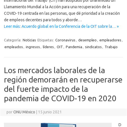
Internacional del Trabajo (CIT) han adoptado por unanimidad un
Llamamiento Mundial a la Acción para una recuperación de la
COVID-19 centrada en las personas, que dé prioridad a la creación
de empleos decentes para todos y aborde…
Leer más: Acuerdo global en la Conferencia de la OIT sobre la… »
Categoría:
Noticias
Etiquetas:
Coronavirus
,
desempleo
,
empleadores
,
empleados
,
ingresos
,
líderes
,
OIT
,
Pandemia
,
sindicatos
,
Trabajo
Los mercados laborales de la
región demorarán en recuperarse
del fuerte impacto de la
pandemia de COVID-19 en 2020
por
ONU México
|
15 junio 2021
D