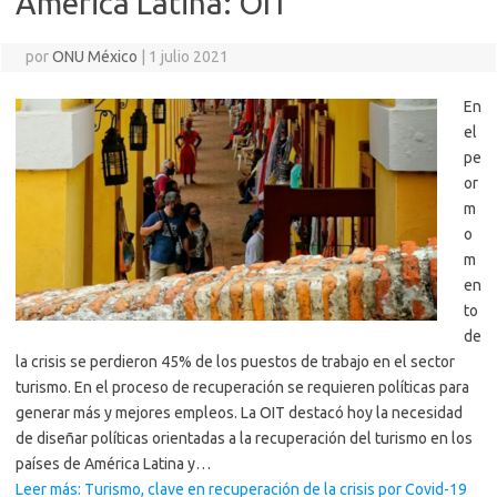
América Latina: OIT
por
ONU México
|
1 julio 2021
En
el
pe
or
m
o
m
en
to
de
la crisis se perdieron 45% de los puestos de trabajo en el sector
turismo. En el proceso de recuperación se requieren políticas para
generar más y mejores empleos. La OIT destacó hoy la necesidad
de diseñar políticas orientadas a la recuperación del turismo en los
países de América Latina y…
Leer más: Turismo, clave en recuperación de la crisis por Covid-19