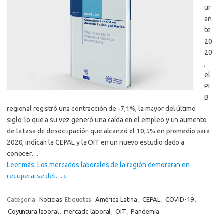
ur
an
te
20
20
,
el
PI
B
regional registró una contracción de -7,1%, la mayor del último
siglo, lo que a su vez generó una caída en el empleo y un aumento
de la tasa de desocupación que alcanzó el 10,5% en promedio para
2020, indican la CEPAL y la OIT en un nuevo estudio dado a
conocer…
Leer más: Los mercados laborales de la región demorarán en
recuperarse del… »
Categoría:
Noticias
Etiquetas:
América Latina
,
CEPAL
,
COVID-19
,
Coyuntura laboral
,
mercado laboral
,
OIT
,
Pandemia