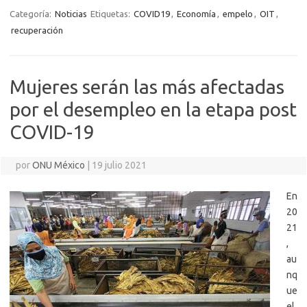
Categoría:
Noticias
Etiquetas:
COVID19
,
Economía
,
empelo
,
OIT
,
recuperación
Mujeres serán las más afectadas
por el desempleo en la etapa post
COVID-19
por
ONU México
|
19 julio 2021
En
20
21
,
au
nq
ue
el