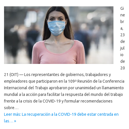
Gi
ne
br
a,
23
de
jul
io
de
20
21 (OIT) — Los representantes de gobiernos, trabajadores y
empleadores que participaron en la 109ª Reunión de la Conferencia
Internacional del Trabajo aprobaron por unanimidad un llamamiento
mundial a la acción para facilitar la respuesta del mundo del trabajo
frente a la crisis de la COVID-19 y formular recomendaciones
sobre…
Leer más: La recuperación a la COVID-19 debe estar centrada en
las… »