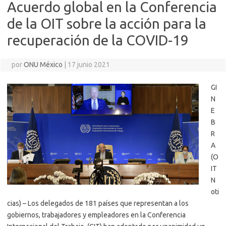
Acuerdo global en la Conferencia
de la OIT sobre la acción para la
recuperación de la COVID-19
por
ONU México
|
17 junio 2021
GI
N
E
B
R
A
(O
IT
N
oti
cias) – Los delegados de 181 países que representan a los
gobiernos, trabajadores y empleadores en la Conferencia