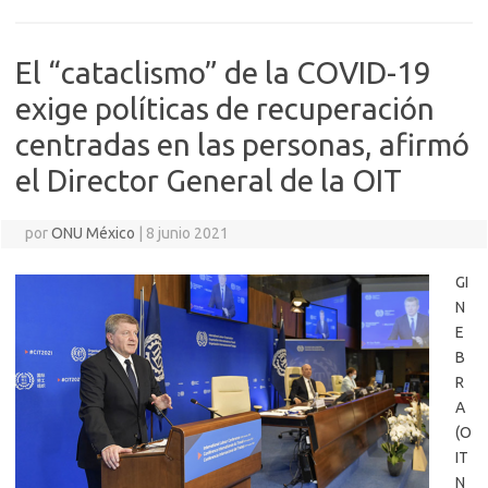
El “cataclismo” de la COVID-19
exige políticas de recuperación
centradas en las personas, afirmó
el Director General de la OIT
por
ONU México
|
8 junio 2021
GI
N
E
B
R
A
(O
IT
N