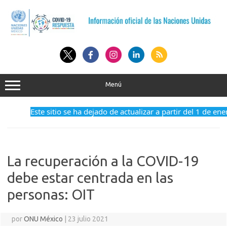
Saltar
al
contenido
Menú
Este sitio se ha dejado de actualizar a partir del 1 de enero d
La recuperación a la COVID-19
debe estar centrada en las
personas: OIT
por
ONU México
|
23 julio 2021