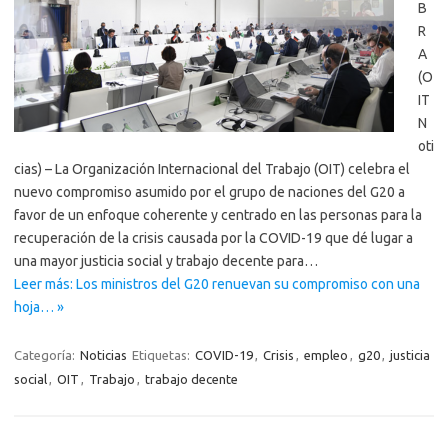
B
R
A
(O
IT
N
oti
cias) – La Organización Internacional del Trabajo (OIT) celebra el
nuevo compromiso asumido por el grupo de naciones del G20 a
favor de un enfoque coherente y centrado en las personas para la
recuperación de la crisis causada por la COVID-19 que dé lugar a
una mayor justicia social y trabajo decente para…
Leer más: Los ministros del G20 renuevan su compromiso con una
hoja… »
Categoría:
Noticias
Etiquetas:
COVID-19
,
Crisis
,
empleo
,
g20
,
justicia
social
,
OIT
,
Trabajo
,
trabajo decente