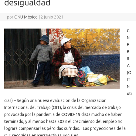
desigualdad
por
ONU México
|
2 junio 2021
GI
N
E
B
R
A
(O
IT
N
oti
cias) – Según una nueva evaluación de la Organización
Internacional del Trabajo (OIT), la crisis del mercado de trabajo
provocada por la pandemia de COVID-19 dista mucho de haber
terminado, y al menos hasta 2023 el crecimiento del empleo no
logrará compensar las pérdidas sufridas. Las proyecciones de la
OIT recogidas en Perspectivas Sociales…