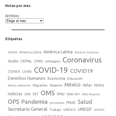
Notas por mes
Archivos
Etiquetas
América Latina
America Latina
ACNUR
António Guterres
Coronavirus
Audio
CEPAL
CINU
contagios
COVID-19
COVID19
COVAX
COVID
Derechos Humanos
Economía
Educación
México
Niños
Mujeres
Niñas
Migrantes
Medio ambiente
OMS
noticias
OIT
ONU
ONU-DH
OIM
ONU Mujeres
OPS
Pandemia
Salud
PNUD
periodistas
Secretario General
UNICEF
Trabajo
UNESCO
UNODC