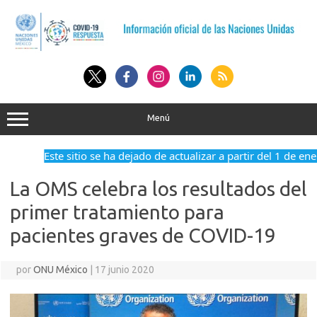
Saltar
al
contenido
Menú
Este sitio se ha dejado de actualizar a partir del 1 de en
La OMS celebra los resultados del
primer tratamiento para
pacientes graves de COVID-19
por
ONU México
|
17 junio 2020