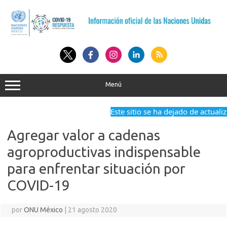
Saltar
al
contenido
Menú
Este sitio se ha dejado de actualiza
Agregar valor a cadenas
agroproductivas indispensable
para enfrentar situación por
COVID-19
por
ONU México
|
21 agosto 2020