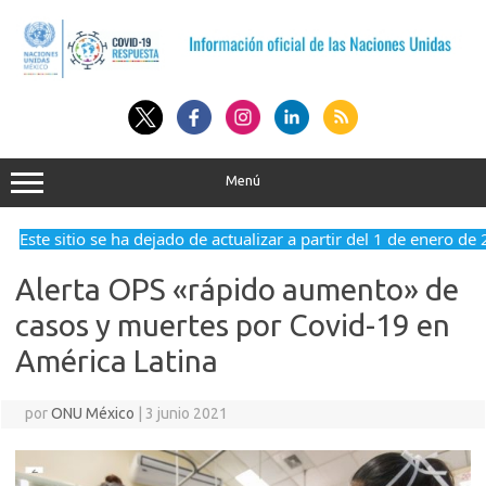
Saltar
al
contenido
Menú
Este sitio se ha dejado de actualizar a partir del 1 de enero de 
Alerta OPS «rápido aumento» de
casos y muertes por Covid-19 en
América Latina
por
ONU México
|
3 junio 2021