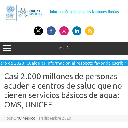
Saltar
al
contenido
Menú
ero de 2023. Cualquier información al respecto favor de escribir a
Casi 2.000 millones de personas
acuden a centros de salud que no
tienen servicios básicos de agua:
OMS, UNICEF
por
ONU México
|
14 diciembre 2020