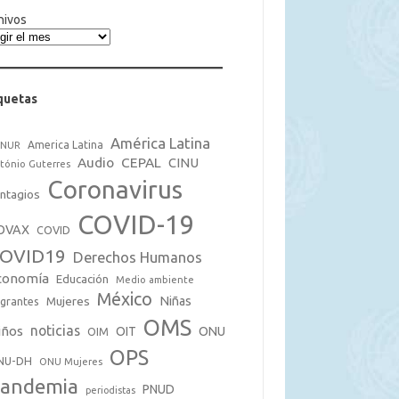
hivos
quetas
América Latina
America Latina
CNUR
Audio
CEPAL
CINU
tónio Guterres
Coronavirus
ntagios
COVID-19
OVAX
COVID
OVID19
Derechos Humanos
conomía
Educación
Medio ambiente
México
Mujeres
Niñas
grantes
OMS
noticias
iños
OIT
ONU
OIM
OPS
NU-DH
ONU Mujeres
andemia
PNUD
periodistas