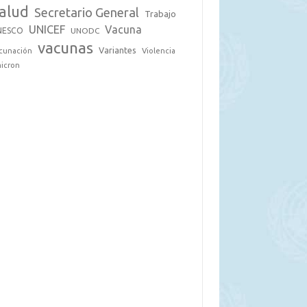
alud
Secretario General
Trabajo
UNICEF
Vacuna
NESCO
UNODC
vacunas
Variantes
cunación
Violencia
icron