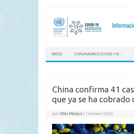
Saltar
al
contenido
INICIO
CORONAVIRUS (COVID-19)
China confirma 41 cas
que ya se ha cobrado 
por
ONU México
|
14 enero 2020