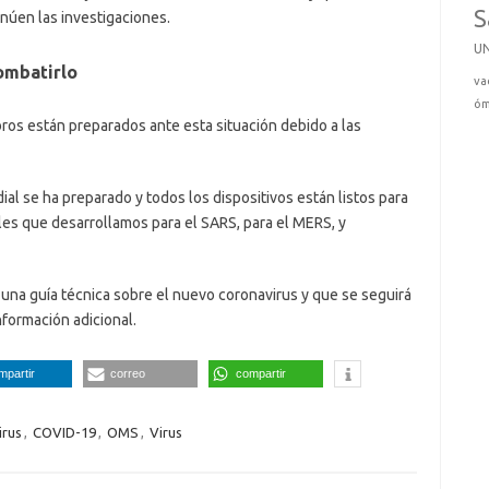
S
núen las investigaciones.
U
combatirlo
va
óm
os están preparados ante esta situación debido a las
al se ha preparado y todos los dispositivos están listos para
ales que desarrollamos para el SARS, para el MERS, y
una guía técnica sobre el nuevo coronavirus y que se seguirá
formación adicional.
mpartir
correo
compartir
irus
,
COVID-19
,
OMS
,
Virus