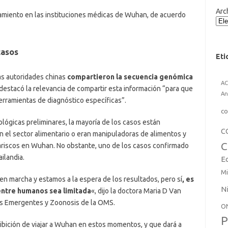
Arc
tamiento en las instituciones médicas de Wuhan, de acuerdo
casos
Eti
las autoridades chinas
compartieron la secuencia genómica
A
 destacó la relevancia de compartir esta información “para que
An
herramientas de diagnóstico específicas”.
co
lógicas preliminares, la mayoría de los casos están
C
 el sector alimentario o eran manipuladoras de alimentos y
C
riscos en Wuhan. No obstante, uno de los casos confirmado
ilandia.
E
Mi
en marcha y estamos a la espera de los resultados, pero sí
, es
N
entre humanos sea limitada
«, dijo la doctora Maria D Van
es Emergentes y Zoonosis de la OMS.
O
P
bición de viajar a Wuhan en estos momentos, y que dará a