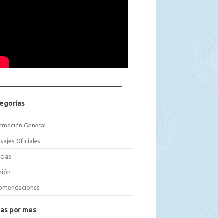
egorias
ormación General
sajes Oficiales
cias
nión
omendaciones
as por mes