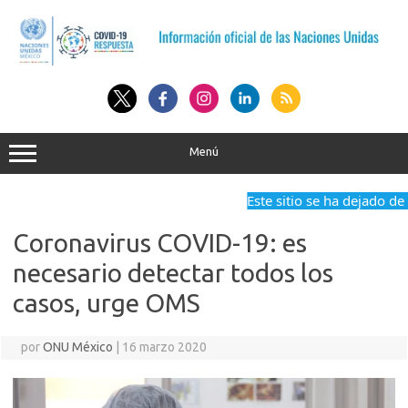
Saltar
al
contenido
Menú
Este sitio se ha dejado de ac
Coronavirus COVID-19: es
necesario detectar todos los
casos, urge OMS
por
ONU México
|
16 marzo 2020