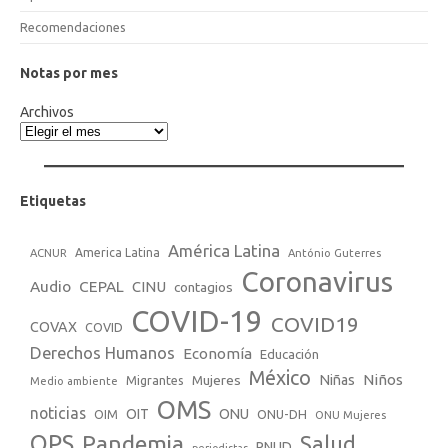
Recomendaciones
Notas por mes
Archivos
Etiquetas
América Latina
America Latina
ACNUR
António Guterres
Coronavirus
Audio
CEPAL
CINU
contagios
COVID-19
COVID19
COVAX
COVID
Derechos Humanos
Economía
Educación
México
Niños
Mujeres
Niñas
Migrantes
Medio ambiente
OMS
noticias
OIT
ONU
ONU-DH
OIM
ONU Mujeres
OPS
Pandemia
Salud
PNUD
periodistas