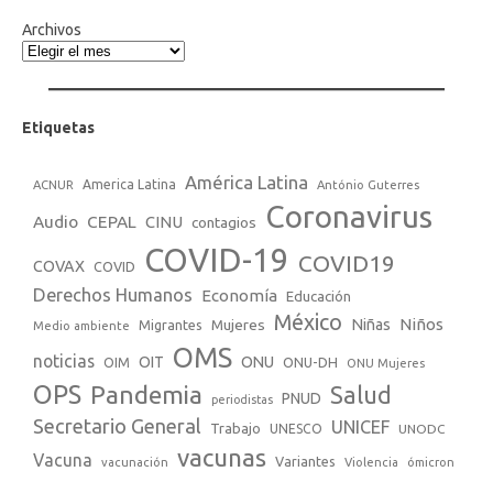
Archivos
Etiquetas
América Latina
America Latina
ACNUR
António Guterres
Coronavirus
Audio
CEPAL
CINU
contagios
COVID-19
COVID19
COVAX
COVID
Derechos Humanos
Economía
Educación
México
Niños
Mujeres
Niñas
Migrantes
Medio ambiente
OMS
noticias
OIT
ONU
ONU-DH
OIM
ONU Mujeres
OPS
Pandemia
Salud
PNUD
periodistas
Secretario General
UNICEF
Trabajo
UNESCO
UNODC
vacunas
Vacuna
Variantes
vacunación
Violencia
ómicron