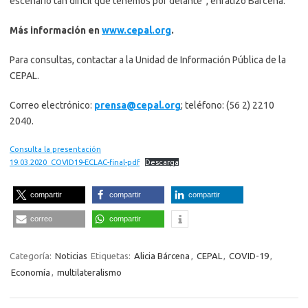
escenario tan difícil que tenemos por delante”, enfatizó Bárcena.
Más información en
www.cepal.org
.
Para consultas, contactar a la Unidad de Información Pública de la
CEPAL.
Correo electrónico:
prensa@cepal.org
; teléfono: (56 2) 2210
2040.
Consulta la presentación
19.03.2020_COVID19-ECLAC-final-pdf
Descarga
compartir
compartir
compartir
correo
compartir
Categoría:
Noticias
Etiquetas:
Alicia Bárcena
,
CEPAL
,
COVID-19
,
Economía
,
multilateralismo