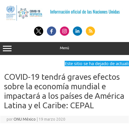
Saltar
al
contenido
Menú
Este sitio se ha dejado de actualiz
COVID-19 tendrá graves efectos
sobre la economía mundial e
impactará a los países de América
Latina y el Caribe: CEPAL
por
ONU México
|
19 marzo 2020