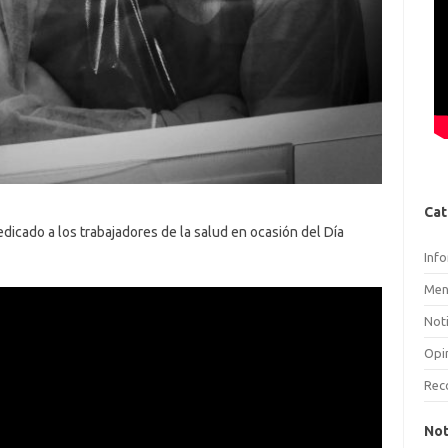
Cat
dicado a los trabajadores de la salud en ocasión del Día
Inf
Men
Noti
Opi
Rec
Not