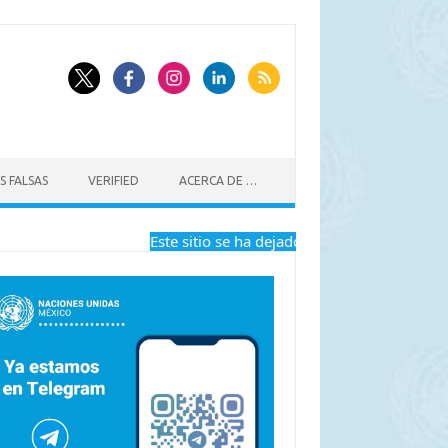
S FALSAS
VERIFIED
ACERCA DE …
Este sitio se ha dejado de actualizar a partir 