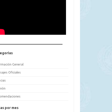
egorias
ormación General
sajes Oficiales
cias
nión
omendaciones
as por mes