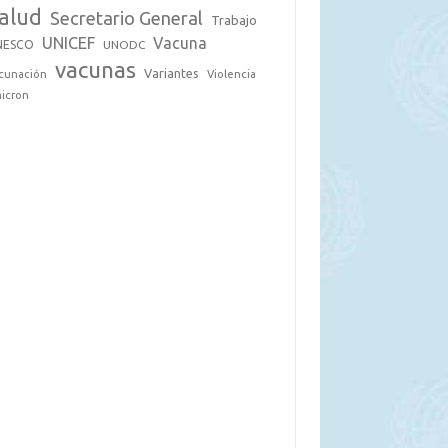
alud
Secretario General
Trabajo
UNICEF
Vacuna
NESCO
UNODC
vacunas
Variantes
cunación
Violencia
icron