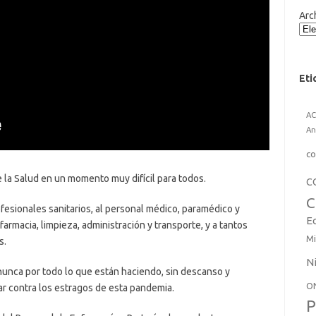
Arc
Eti
A
An
co
 Salud en un momento muy difícil para todos.
C
C
esionales sanitarios, al personal médico, paramédico y
E
farmacia, limpieza, administración y transporte, y a tantos
Mi
s.
N
a por todo lo que están haciendo, sin descanso y
O
ar contra los estragos de esta pandemia.
P