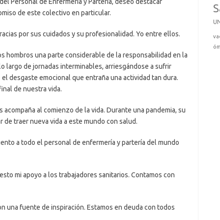
 Personal de Enfermería y Partería, deseo destacar
S
iso de este colectivo en particular.
U
as por sus cuidados y su profesionalidad. Yo entre ellos.
va
óm
 hombros una parte considerable de la responsabilidad en la
lo largo de jornadas interminables, arriesgándose a sufrir
o el desgaste emocional que entraña una actividad tan dura.
inal de nuestra vida.
 acompaña al comienzo de la vida. Durante una pandemia, su
ar de traer nueva vida a este mundo con salud.
to a todo el personal de enfermería y partería del mundo
o mi apoyo a los trabajadores sanitarios. Contamos con
una fuente de inspiración. Estamos en deuda con todos