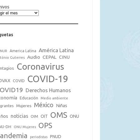
hivos
quetas
América Latina
America Latina
CNUR
Audio
CEPAL
CINU
tónio Guterres
Coronavirus
ntagios
COVID-19
OVAX
COVID
OVID19
Derechos Humanos
conomía
Educación
Medio ambiente
México
Mujeres
Niñas
grantes
OMS
noticias
iños
OIT
ONU
OIM
OPS
NU-DH
ONU Mujeres
andemia
PNUD
periodistas