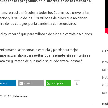
inuar con los programas de alimentación de los menores.
llamaron este miércoles a todos los Gobiernos a prevenir las
ción y la salud de los 370 millones de niños que no tienen
rre de los colegios por la pandemia del coronavirus.
asley, recordó que para millones de niños la comida escolar es
 enfermarse, abandonar la escuela y pierden su mejor
Cat
emos actuar ahora para
evitar que la pandemia sanitaria se
ara asegurarnos de que nadie se quede atrás», destacó.
Inf
Men
Noti
mpartir
correo
compartir
Opi
Rec
OVID-19
,
Educación
Not