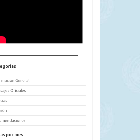
egorias
ormación General
sajes Oficiales
cias
nión
omendaciones
as por mes