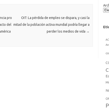
Arc
ncia pro
OIT: La pérdida de empleo se dispara, y casi la
acto del
mitad de la población activa mundial podría llegar a
Eti
América
perder los medios de vida
→
A
An
co
C
C
E
Mi
N
O
P