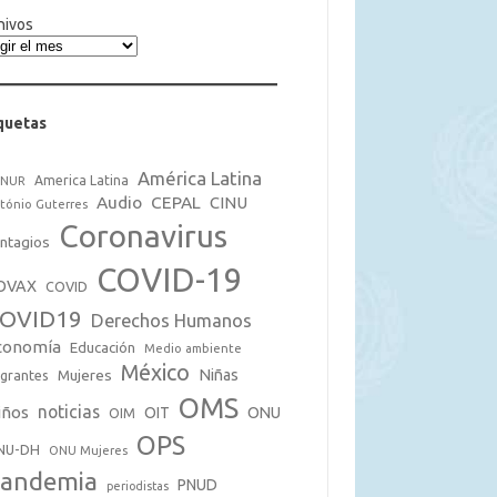
hivos
quetas
América Latina
America Latina
CNUR
Audio
CEPAL
CINU
tónio Guterres
Coronavirus
ntagios
COVID-19
OVAX
COVID
OVID19
Derechos Humanos
conomía
Educación
Medio ambiente
México
Mujeres
Niñas
grantes
OMS
noticias
iños
OIT
ONU
OIM
OPS
NU-DH
ONU Mujeres
andemia
PNUD
periodistas