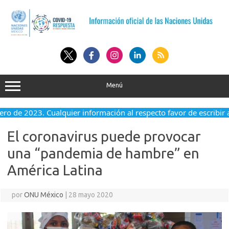
Saltar
al
contenido
Menú
nero de 2023. Cualquier información al respecto favor de escribir 
El coronavirus puede provocar
una “pandemia de hambre” en
América Latina
por
ONU México
|
28 mayo 2020