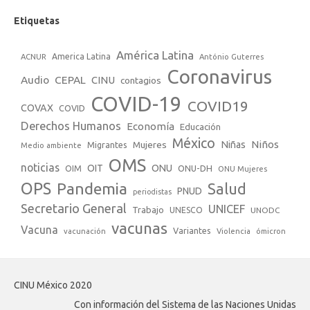
Etiquetas
América Latina
America Latina
ACNUR
António Guterres
Coronavirus
Audio
CEPAL
CINU
contagios
COVID-19
COVID19
COVAX
COVID
Derechos Humanos
Economía
Educación
México
Niños
Mujeres
Niñas
Migrantes
Medio ambiente
OMS
noticias
OIT
ONU
ONU-DH
OIM
ONU Mujeres
OPS
Pandemia
Salud
PNUD
periodistas
Secretario General
UNICEF
Trabajo
UNESCO
UNODC
vacunas
Vacuna
Variantes
vacunación
Violencia
ómicron
CINU México 2020
Con información del Sistema de las Naciones Unidas