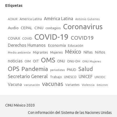
Etiquetas
América Latina
America Latina
ACNUR
António Guterres
Coronavirus
Audio
CEPAL
CINU
contagios
COVID-19
COVID19
COVAX
COVID
Derechos Humanos
Economía
Educación
México
Niños
Mujeres
Niñas
Migrantes
Medio ambiente
OMS
noticias
OIT
ONU
ONU-DH
OIM
ONU Mujeres
OPS
Pandemia
Salud
PNUD
periodistas
Secretario General
UNICEF
Trabajo
UNESCO
UNODC
vacunas
Vacuna
Variantes
vacunación
Violencia
ómicron
CINU México 2020
Con información del Sistema de las Naciones Unidas