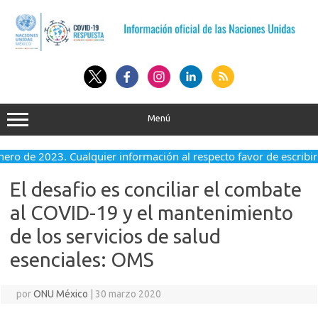
Saltar
al
contenido
Menú
nero de 2023. Cualquier información al respecto favor de escribir 
El desafio es conciliar el combate
al COVID-19 y el mantenimiento
de los servicios de salud
esenciales: OMS
por
ONU México
|
30 marzo 2020