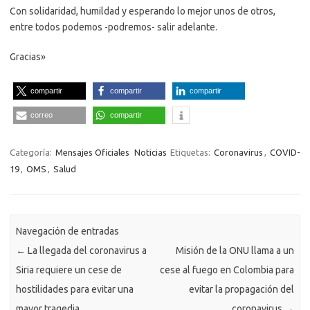
Con solidaridad, humildad y esperando lo mejor unos de otros,
entre todos podemos -podremos- salir adelante.
Gracias»
compartir
compartir
compartir
correo
compartir
Categoría:
Mensajes Oficiales
Noticias
Etiquetas:
Coronavirus
,
COVID-
19
,
OMS
,
Salud
Navegación de entradas
←
La llegada del coronavirus a
Misión de la ONU llama a un
Siria requiere un cese de
cese al fuego en Colombia para
hostilidades para evitar una
evitar la propagación del
mayor tragedia
coronavirus
→