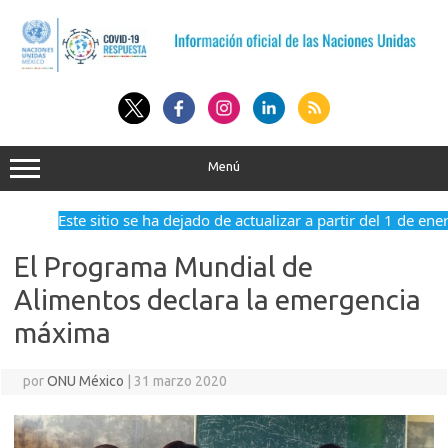
Saltar
al
contenido
Menú
Este sitio se ha dejado de actualizar a partir del 1 de ene
El Programa Mundial de
Alimentos declara la emergencia
máxima
por
ONU México
|
31 marzo 2020