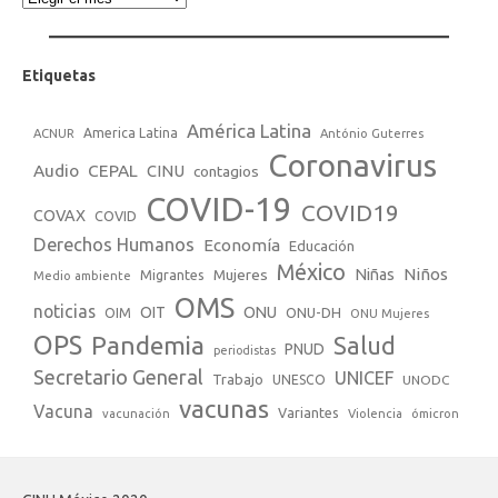
Etiquetas
América Latina
America Latina
ACNUR
António Guterres
Coronavirus
Audio
CEPAL
CINU
contagios
COVID-19
COVID19
COVAX
COVID
Derechos Humanos
Economía
Educación
México
Niños
Mujeres
Niñas
Migrantes
Medio ambiente
OMS
noticias
OIT
ONU
ONU-DH
OIM
ONU Mujeres
OPS
Pandemia
Salud
PNUD
periodistas
Secretario General
UNICEF
Trabajo
UNESCO
UNODC
vacunas
Vacuna
Variantes
vacunación
Violencia
ómicron