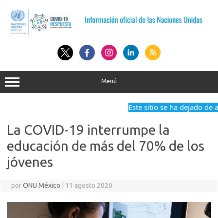
Saltar
al
contenido
Menú
Este sitio se ha dejado de act
La COVID-19 interrumpe la
educación de más del 70% de los
jóvenes
por
ONU México
|
11 agosto 2020