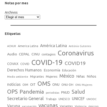
Notas por mes
Archivos
Etiquetas
América Latina
America Latina
ACNUR
António Guterres
Coronavirus
Audio
CEPAL
CINU
contagios
COVID-19
COVID19
COVAX
COVID
Derechos Humanos
Economía
Educación
México
Niños
Mujeres
Niñas
Migrantes
Medio ambiente
OMS
noticias
OIT
ONU
ONU-DH
OIM
ONU Mujeres
OPS
Pandemia
Salud
PNUD
periodistas
Secretario General
UNICEF
Trabajo
UNESCO
UNODC
vacunas
Vacuna
Variantes
vacunación
Violencia
ómicron