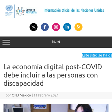
Saltar
al
contenido
Menú
Este sitio se ha de
La economía digital post-COVID
debe incluir a las personas con
discapacidad
por
ONU México
|
11 febrero 2021