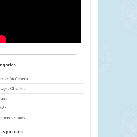
egorias
ormación General
sajes Oficiales
cias
nión
omendaciones
as por mes