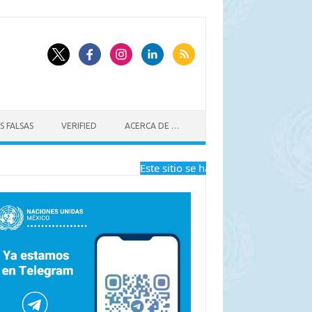
S FALSAS
VERIFIED
ACERCA DE …
Este sitio se ha dejado de actualizar a