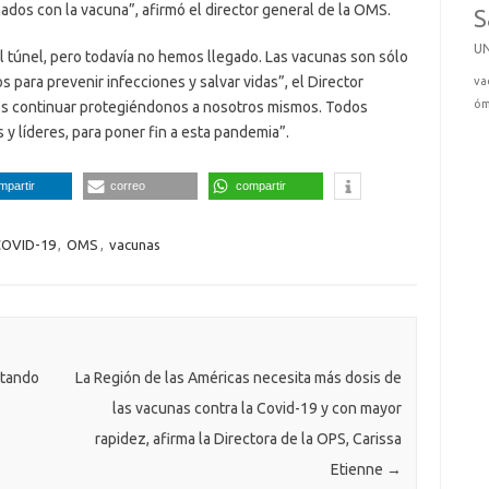
dos con la vacuna”, afirmó el director general de la OMS.
S
U
l túnel, pero todavía no hemos llegado. Las vacunas son sólo
para prevenir infecciones y salvar vidas”, el Director
va
óm
s continuar protegiéndonos a nosotros mismos. Todos
y líderes, para poner fin a esta pandemia”.
mpartir
correo
compartir
OVID-19
,
OMS
,
vacunas
ntando
La Región de las Américas necesita más dosis de
las vacunas contra la Covid-19 y con mayor
rapidez, afirma la Directora de la OPS, Carissa
Etienne
→