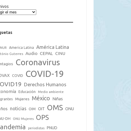
hivos
quetas
América Latina
America Latina
CNUR
Audio
CEPAL
CINU
tónio Guterres
Coronavirus
ntagios
COVID-19
OVAX
COVID
OVID19
Derechos Humanos
conomía
Educación
Medio ambiente
México
Mujeres
Niñas
grantes
OMS
noticias
iños
OIT
ONU
OIM
OPS
NU-DH
ONU Mujeres
andemia
PNUD
periodistas