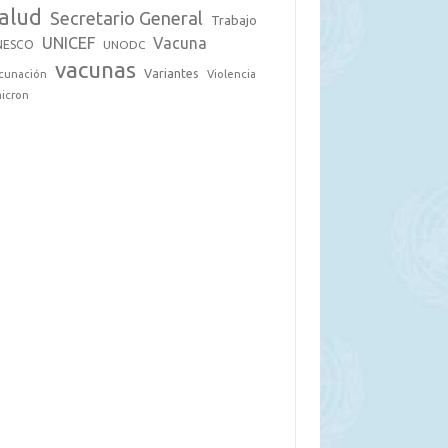
alud
Secretario General
Trabajo
UNICEF
Vacuna
NESCO
UNODC
vacunas
Variantes
cunación
Violencia
icron