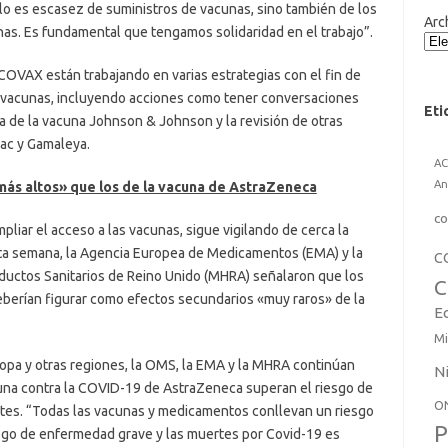
lo es escasez de suministros de vacunas, sino también de los
Arc
unas. Es fundamental que tengamos solidaridad en el trabajo”.
 COVAX están trabajando en varias estrategias con el fin de
as vacunas, incluyendo acciones como tener conversaciones
Eti
a de la vacuna Johnson & Johnson y la revisión de otras
vac y Gamaleya.
A
An
más altos» que los de la vacuna de AstraZeneca
co
liar el acceso a las vacunas, sigue vigilando de cerca la
sta semana, la Agencia Europea de Medicamentos (EMA) y la
C
uctos Sanitarios de Reino Unido (MHRA) señalaron que los
C
berían figurar como efectos secundarios «muy raros» de la
E
Mi
ropa y otras regiones, la OMS, la EMA y la MHRA continúan
N
una contra la COVID-19 de AstraZeneca superan el riesgo de
O
tes. “Todas las vacunas y medicamentos conllevan un riesgo
P
esgo de enfermedad grave y las muertes por Covid-19 es