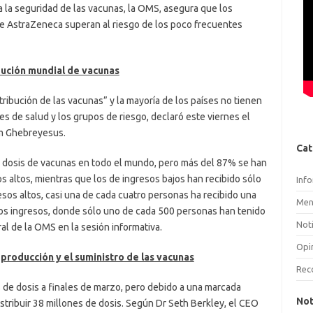
a la seguridad de las vacunas, la OMS, asegura que los
de AstraZeneca superan al riesgo de los poco frecuentes
bución mundial de vacunas
tribución de las vacunas” y la mayoría de los países no tienen
res de salud y los grupos de riesgo, declaró este viernes el
om Ghebreyesus.
Cat
 dosis de vacunas en todo el mundo, pero más del 87% se han
s altos, mientras que los de ingresos bajos han recibido sólo
Inf
esos altos, casi una de cada cuatro personas ha recibido una
Men
jos ingresos, donde sólo uno de cada 500 personas han tenido
Noti
ral de la OMS en la sesión informativa.
Opi
producción y el suministro de las vacunas
Rec
 de dosis a finales de marzo, pero debido a una marcada
Not
istribuir 38 millones de dosis. Según Dr Seth Berkley, el CEO