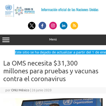
Saltar
al
contenido
Menú
Este sitio se ha dejado de actualizar a partir del 1 de en
La OMS necesita $31,300
millones para pruebas y vacunas
contra el coronavirus
por
ONU México
|
26 junio 2020