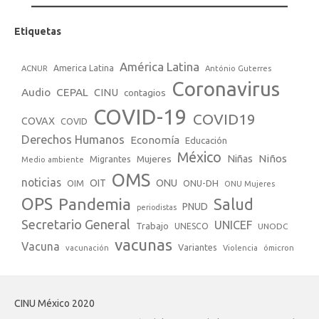
Etiquetas
América Latina
America Latina
ACNUR
António Guterres
Coronavirus
Audio
CEPAL
CINU
contagios
COVID-19
COVID19
COVAX
COVID
Derechos Humanos
Economía
Educación
México
Niños
Mujeres
Niñas
Migrantes
Medio ambiente
OMS
noticias
OIT
ONU
ONU-DH
OIM
ONU Mujeres
OPS
Pandemia
Salud
PNUD
periodistas
Secretario General
UNICEF
Trabajo
UNESCO
UNODC
vacunas
Vacuna
Variantes
vacunación
Violencia
ómicron
CINU México 2020