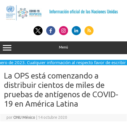
Saltar
al
contenido
Menú
nero de 2023. Cualquier información al respecto favor de escribir 
La OPS está comenzando a
distribuir cientos de miles de
pruebas de antígenos de COVID-
19 en América Latina
por
ONU México
|
14 octubre 2020