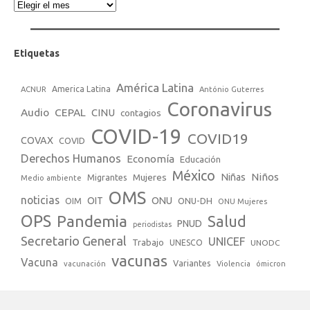
Etiquetas
América Latina
America Latina
ACNUR
António Guterres
Coronavirus
Audio
CEPAL
CINU
contagios
COVID-19
COVID19
COVAX
COVID
Derechos Humanos
Economía
Educación
México
Niños
Mujeres
Niñas
Migrantes
Medio ambiente
OMS
noticias
OIT
ONU
ONU-DH
OIM
ONU Mujeres
OPS
Pandemia
Salud
PNUD
periodistas
Secretario General
UNICEF
Trabajo
UNESCO
UNODC
vacunas
Vacuna
Variantes
vacunación
Violencia
ómicron