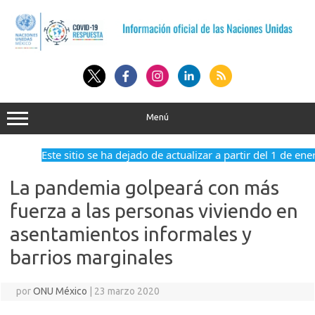
Saltar
al
contenido
Menú
Este sitio se ha dejado de actualizar a partir del 1 de ene
La pandemia golpeará con más
fuerza a las personas viviendo en
asentamientos informales y
barrios marginales
por
ONU México
|
23 marzo 2020