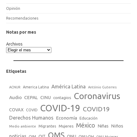
Opinión
Recomendaciones
Notas por mes
Archivos
Etiquetas
América Latina
America Latina
ACNUR
António Guterres
Coronavirus
Audio
CEPAL
CINU
contagios
COVID-19
COVID19
COVAX
COVID
Derechos Humanos
Economía
Educación
México
Niños
Mujeres
Niñas
Migrantes
Medio ambiente
OMS
noticias
OIT
ONU
ONU-DH
OIM
ONU Mujeres