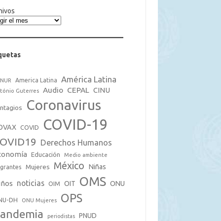
hivos
quetas
América Latina
America Latina
CNUR
Audio
CEPAL
CINU
tónio Guterres
Coronavirus
ntagios
COVID-19
OVAX
COVID
OVID19
Derechos Humanos
conomía
Educación
Medio ambiente
México
Mujeres
Niñas
grantes
OMS
noticias
iños
OIT
ONU
OIM
OPS
NU-DH
ONU Mujeres
andemia
PNUD
periodistas