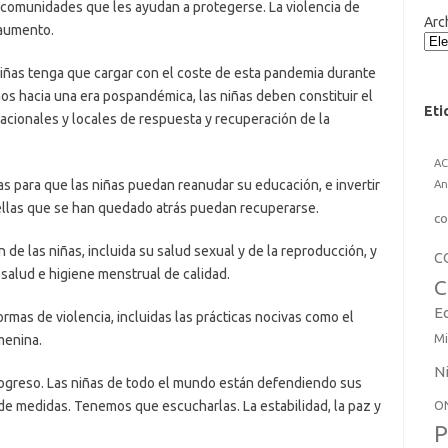
s comunidades que les ayudan a protegerse. La violencia de
Arc
 aumento.
ñas tenga que cargar con el coste de esta pandemia durante
os hacia una era pospandémica, las niñas deben constituir el
Eti
acionales y locales de respuesta y recuperación de la
A
as para que las niñas puedan reanudar su educación, e invertir
An
ellas que se han quedado atrás puedan recuperarse.
co
ón de las niñas, incluida su salud sexual y de la reproducción, y
C
 salud e higiene menstrual de calidad.
C
E
formas de violencia, incluidas las prácticas nocivas como el
Mi
emenina.
N
ogreso. Las niñas de todo el mundo están defendiendo sus
O
e medidas. Tenemos que escucharlas. La estabilidad, la paz y
P
.