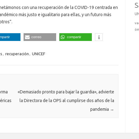
S
rometámonos con una recuperación de la COVID-19 centrada en
U
démico más justo e igualitario para ellas, y un futuro más
otros”.
va
óm
mpartir
correo
compartir
as
,
recuperación
,
UNICEF
orma
«Demasiado pronto para bajar la guardia», advierte
éricas
la Directora de la OPS al cumplirse dos años de la
pandemia
→