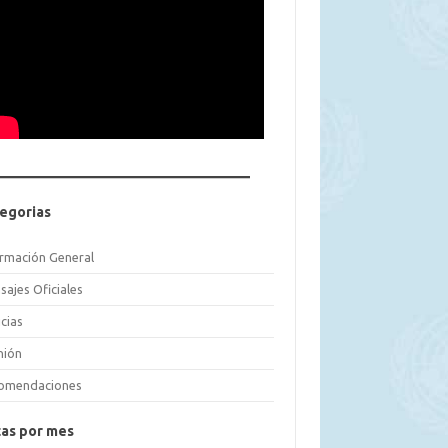
egorias
ormación General
sajes Oficiales
cias
nión
omendaciones
as por mes