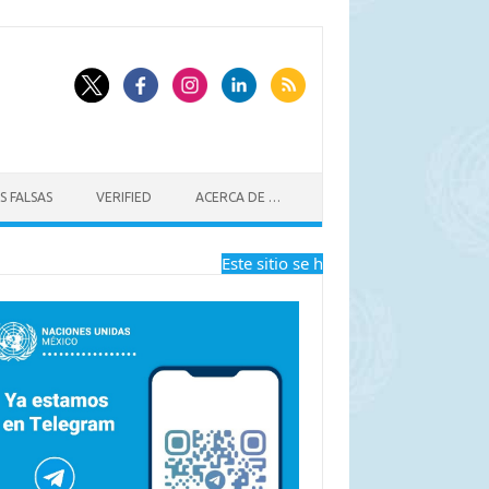
S FALSAS
VERIFIED
ACERCA DE …
Este sitio se ha dejado de actualizar a 