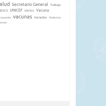
alud
Secretario General
Trabajo
UNICEF
Vacuna
NESCO
UNODC
vacunas
Variantes
cunación
Violencia
icron