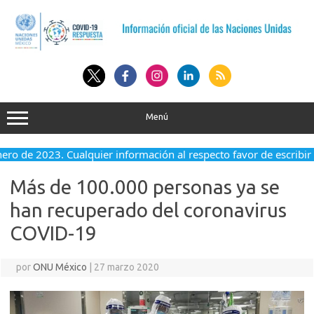
Saltar
al
contenido
Menú
enero de 2023. Cualquier información al respecto favor de escribir
Más de 100.000 personas ya se
han recuperado del coronavirus
COVID-19
por
ONU México
|
27 marzo 2020