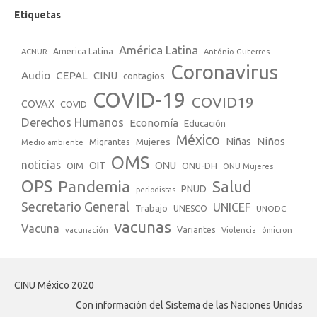
Etiquetas
América Latina
America Latina
ACNUR
António Guterres
Coronavirus
Audio
CEPAL
CINU
contagios
COVID-19
COVID19
COVAX
COVID
Derechos Humanos
Economía
Educación
México
Niños
Mujeres
Niñas
Migrantes
Medio ambiente
OMS
noticias
OIT
ONU
ONU-DH
OIM
ONU Mujeres
OPS
Pandemia
Salud
PNUD
periodistas
Secretario General
UNICEF
Trabajo
UNESCO
UNODC
vacunas
Vacuna
Variantes
vacunación
Violencia
ómicron
CINU México 2020
Con información del Sistema de las Naciones Unidas