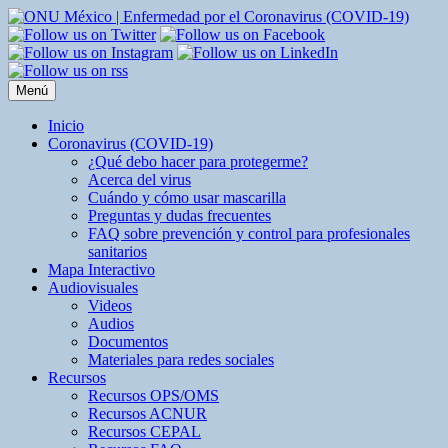
Saltar
al
contenido
Menú
Inicio
Coronavirus (COVID-19)
¿Qué debo hacer para protegerme?
Acerca del virus
Cuándo y cómo usar mascarilla
Preguntas y dudas frecuentes
FAQ sobre prevención y control para profesionales
sanitarios
Mapa Interactivo
Audiovisuales
Videos
Audios
Documentos
Materiales para redes sociales
Recursos
Recursos OPS/OMS
Recursos ACNUR
Recursos CEPAL