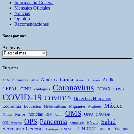
Información General
Mensajes Oficiales
Noticias
Opinión
Recomendaciones
Notas por mes
Archivos
Etiquetas
América Latina
Audio
America Latina
ACNUR
António Guterres
Coronavirus
CEPAL
CINU
COVAX
contagios
COVID
COVID-19
COVID19
Derechos Humanos
México
Economía
Educación
Mujeres
Migrantes
Medio ambiente
OMS
Niños
noticias
Niñas
ONU
OIT
OIM
ONU-DH
OPS
Pandemia
Salud
PNUD
ONU Mujeres
periodistas
Secretario General
UNICEF
Vacuna
Trabajo
UNESCO
UNODC