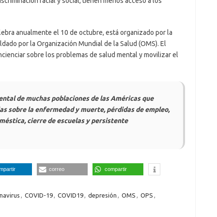
scriminación racial y social, tienen menos acceso a los
elebra anualmente el 10 de octubre, está organizado por la
dado por la Organización Mundial de la Salud (OMS). El
cienciar sobre los problemas de salud mental y movilizar el
ental de muchas poblaciones de las Américas que
cias sobre la enfermedad y muerte, pérdidas de empleo,
oméstica, cierre de escuelas y persistente
mpartir
correo
compartir
navirus
,
COVID-19
,
COVID19
,
depresión
,
OMS
,
OPS
,