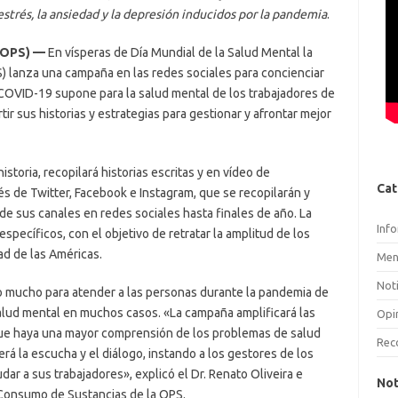
strés, la ansiedad y la depresión inducidos por la pandemia
.
 (OPS) —
En vísperas de Día Mundial de la Salud Mental la
) lanza una campaña en las redes sociales para concienciar
 COVID-19 supone para la salud mental de los trabajadores de
tir sus historias y estrategias para gestionar y afrontar mejor
toria, recopilará historias escritas y en vídeo de
Cat
és de Twitter, Facebook e Instagram, que se recopilarán y
 de sus canales en redes sociales hasta finales de año. La
Inf
específicos, con el objetivo de retratar la amplitud de los
ad de las Américas.
Men
Noti
do mucho para atender a las personas durante la pandemia de
alud mental en muchos casos. «La campaña amplificará las
Opi
 que haya una mayor comprensión de los problemas de salud
Rec
á la escucha y el diálogo, instando a los gestores de los
dar a sus trabajadores», explicó el Dr. Renato Oliveira e
Not
 Consumo de Sustancias de la OPS.