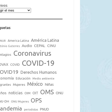
hivos
quetas
América Latina
America Latina
CNUR
Audio
CEPAL
CINU
tónio Guterres
Coronavirus
ntagios
COVID-19
OVAX
COVID
OVID19
Derechos Humanos
conomía
Educación
Medio ambiente
México
Mujeres
Niñas
grantes
OMS
noticias
iños
OIT
ONU
OIM
OPS
NU-DH
ONU Mujeres
andemia
PNUD
periodistas