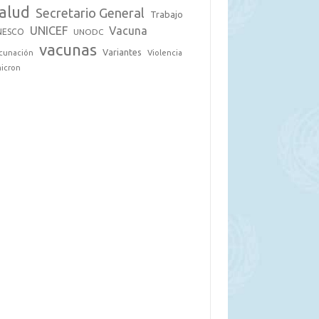
alud
Secretario General
Trabajo
UNICEF
Vacuna
NESCO
UNODC
vacunas
Variantes
cunación
Violencia
icron