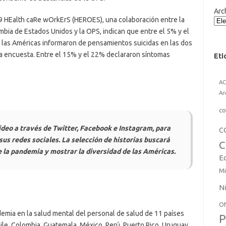
Arc
9 HEalth caRe wOrkErS (HEROES), una colaboración entre la
mbia de Estados Unidos y la OPS, indican que entre el 5% y el
 las Américas informaron de pensamientos suicidas en las dos
a encuesta. Entre el 15% y el 22% declararon síntomas
Eti
A
An
co
vídeo a través de Twitter, Facebook e Instagram, para
C
 sus redes sociales. La selección de historias buscará
C
e la pandemia y mostrar la diversidad de las Américas.
E
Mi
N
O
demia en la salud mental del personal de salud de 11 países
P
Chile, Colombia, Guatemala, México, Perú, Puerto Rico, Uruguay