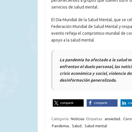
pertenecientes a grupos que suelen sufrir di
servicios de salud mental.
El Día Mundial de la Salud Mental, que se c
Federación Mundial de Salud Mental y respal
evento refleja el compromiso mundial de con
apoyo a la salud mental.
La pandemia ha afectado a la salud m
enfrentan el duelo personal, las noti
crisis económica y social, violencia d
desinformación generalizada.
compartir
compartir
co
Categoría:
Noticias
Etiquetas:
ansiedad
,
Coro
Pandemia
,
Salud
,
Salud mental