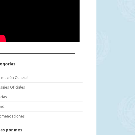
egorias
ormación General
sajes Oficiales
cias
nión
omendaciones
as por mes