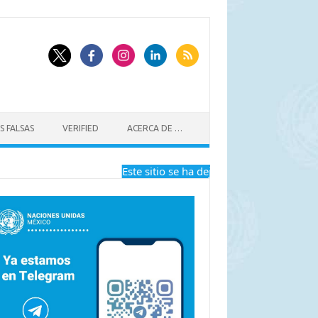
S FALSAS
VERIFIED
ACERCA DE …
Este sitio se ha dejado de actualizar a part