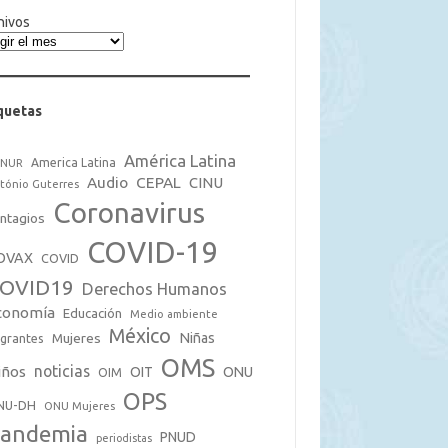
hivos
quetas
América Latina
America Latina
CNUR
Audio
CEPAL
CINU
tónio Guterres
Coronavirus
ntagios
COVID-19
OVAX
COVID
OVID19
Derechos Humanos
conomía
Educación
Medio ambiente
México
Mujeres
Niñas
grantes
OMS
noticias
iños
OIT
ONU
OIM
OPS
NU-DH
ONU Mujeres
andemia
PNUD
periodistas