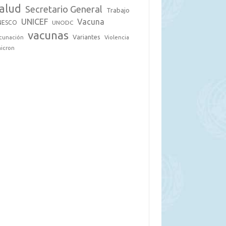
alud
Secretario General
Trabajo
UNICEF
Vacuna
NESCO
UNODC
vacunas
Variantes
cunación
Violencia
icron