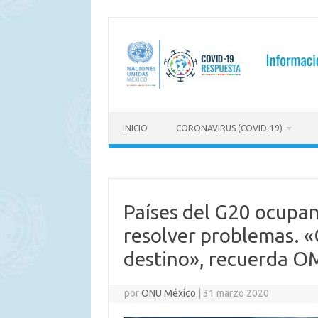
Saltar
al
contenido
INICIO
CORONAVIRUS (COVID-19)
Países del G20 ocupan
resolver problemas. 
destino», recuerda O
por
ONU México
|
31 marzo 2020