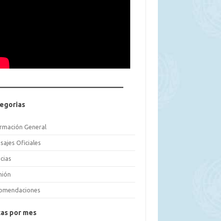
egorias
ormación General
sajes Oficiales
cias
nión
omendaciones
as por mes