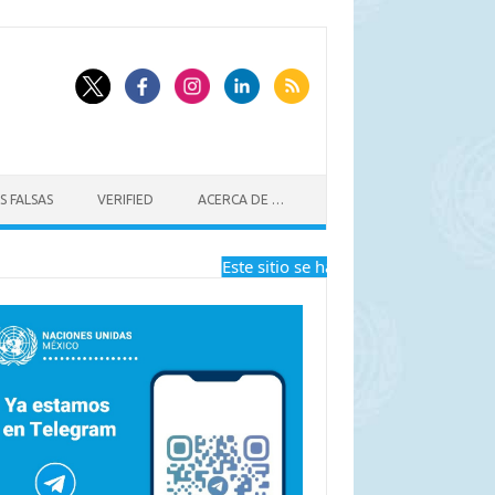
S FALSAS
VERIFIED
ACERCA DE …
Este sitio se ha dejado de actualizar a 