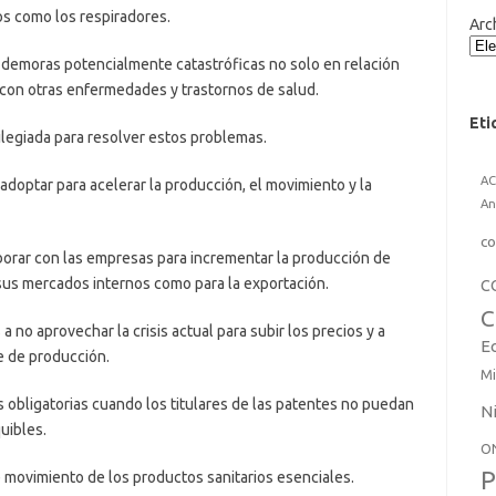
cos como los respiradores.
Arc
demoras potencialmente catastróficas no solo en relación
con otras enfermedades y trastornos de salud.
Eti
ilegiada para resolver estos problemas.
A
doptar para acelerar la producción, el movimiento y la
An
co
aborar con las empresas para incrementar la producción de
sus mercados internos como para la exportación.
C
C
 no aprovechar la crisis actual para subir los precios y a
E
e de producción.
Mi
 obligatorias cuando los titulares de las patentes no puedan
N
uibles.
O
P
e movimiento de los productos sanitarios esenciales.