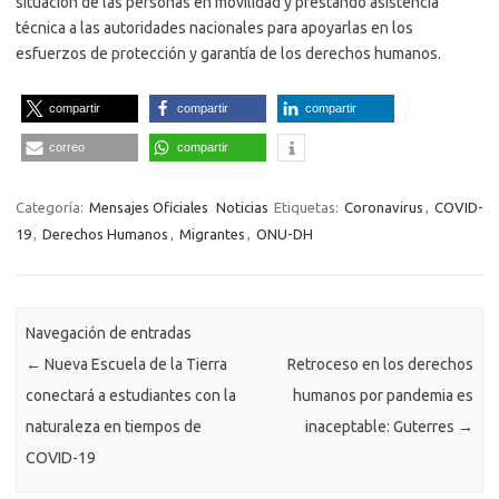
situación de las personas en movilidad y prestando asistencia
técnica a las autoridades nacionales para apoyarlas en los
esfuerzos de protección y garantía de los derechos humanos.
compartir
compartir
compartir
correo
compartir
Categoría:
Mensajes Oficiales
Noticias
Etiquetas:
Coronavirus
,
COVID-
19
,
Derechos Humanos
,
Migrantes
,
ONU-DH
Navegación de entradas
←
Nueva Escuela de la Tierra
Retroceso en los derechos
conectará a estudiantes con la
humanos por pandemia es
naturaleza en tiempos de
inaceptable: Guterres
→
COVID-19