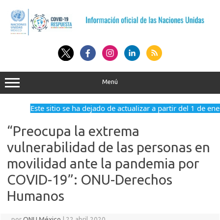
Saltar
al
contenido
Menú
Este sitio se ha dejado de actualizar a partir del 1 de ene
“Preocupa la extrema
vulnerabilidad de las personas en
movilidad ante la pandemia por
COVID-19”: ONU-Derechos
Humanos
por
ONU México
|
22 abril 2020