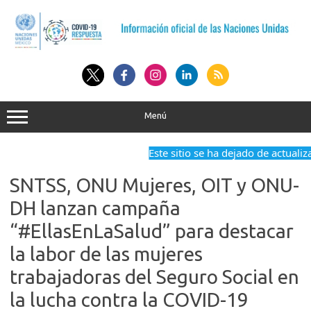
Saltar
al
contenido
Menú
Este sitio se ha dejado de actualiza
SNTSS, ONU Mujeres, OIT y ONU-
DH lanzan campaña
“#EllasEnLaSalud” para destacar
la labor de las mujeres
trabajadoras del Seguro Social en
la lucha contra la COVID-19