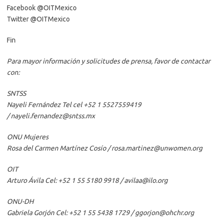
Facebook @OITMexico
Twitter @OITMexico
Fin
Para mayor información y solicitudes de prensa, favor de contactar
con:
SNTSS
Nayeli Fernández Tel cel +52 1 5527559419
/ nayeli.fernandez@sntss.mx
ONU Mujeres
Rosa del Carmen Martínez Cosío / rosa.martinez@unwomen.org
OIT
Arturo Ávila Cel: +52 1 55 5180 9918 / avilaa@ilo.org
ONU-DH
Gabriela Gorjón Cel: +52 1 55 5438 1729 / ggorjon@ohchr.org