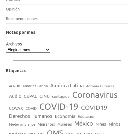
Opinión
Recomendaciones
Notas por mes
Archivos
Etiquetas
América Latina
America Latina
ACNUR
António Guterres
Coronavirus
Audio
CEPAL
CINU
contagios
COVID-19
COVID19
COVAX
COVID
Derechos Humanos
Economía
Educación
México
Niños
Mujeres
Niñas
Migrantes
Medio ambiente
OMS
noticias