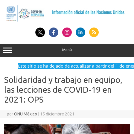
Saltar
al
contenido
Menú
Este sitio se ha dejado de actualizar a partir del 1 de ene
Solidaridad y trabajo en equipo,
las lecciones de COVID-19 en
2021: OPS
por
ONU México
|
15 diciembre 2021