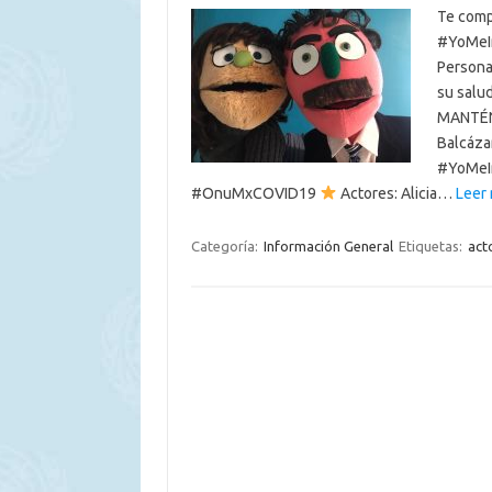
Te comp
#YoMeIn
Persona
su salud
MANTÉN
Balcáza
#YoMeIn
#OnuMxCOVID19
Actores: Alicia…
Leer
Categoría:
Información General
Etiquetas:
act