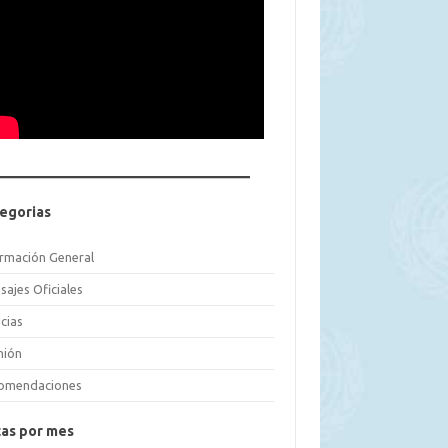
egorias
ormación General
sajes Oficiales
cias
nión
omendaciones
as por mes