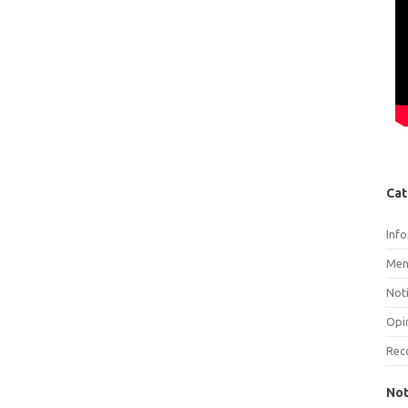
Cat
Inf
Men
Noti
Opi
Rec
Not