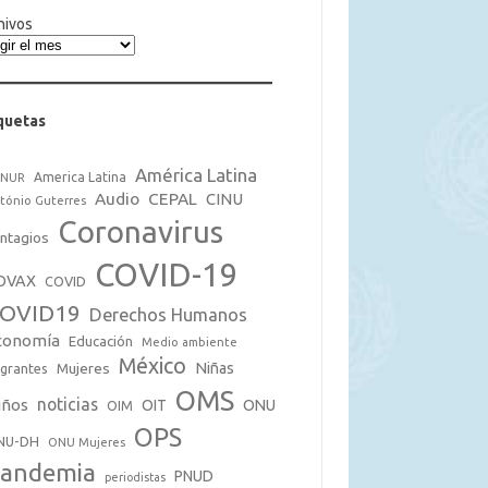
hivos
quetas
América Latina
America Latina
CNUR
Audio
CEPAL
CINU
tónio Guterres
Coronavirus
ntagios
COVID-19
OVAX
COVID
OVID19
Derechos Humanos
conomía
Educación
Medio ambiente
México
Mujeres
Niñas
grantes
OMS
noticias
iños
OIT
ONU
OIM
OPS
NU-DH
ONU Mujeres
andemia
PNUD
periodistas