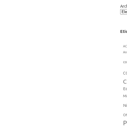
Arc
Eti
A
An
co
C
C
E
Mi
N
O
P