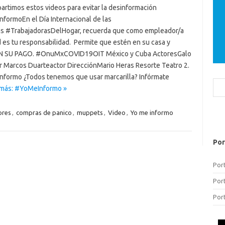
artimos estos videos para evitar la desinformación
formoEn el Día Internacional de las
s #TrabajadorasDelHogar, recuerda que como empleador/a
 es tu responsabilidad. Permite que estén en su casa y
 SU PAGO. #OnuMxCOVID19OIT México y Cuba ActoresGalo
r Marcos Duarteactor DirecciónMario Heras Resorte Teatro 2.
formo ¿Todos tenemos que usar marcarilla? Infórmate
Bus
 más: #YoMeInformo »
ores
,
compras de panico
,
muppets
,
Video
,
Yo me informo
Por
Por
Por
Por