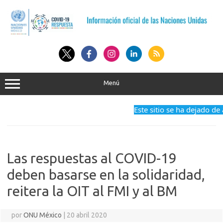
Saltar
al
contenido
Menú
Este sitio se ha dejado de 
Las respuestas al COVID-19
deben basarse en la solidaridad,
reitera la OIT al FMI y al BM
por
ONU México
|
20 abril 2020