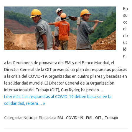
En
su
co
nt
rib
uc
ió
n
a las Reuniones de primavera del FMI y del Banco Mundial, el
Director General de la OIT presentó un plan de respuestas políticas
a la crisis del COVID-19, organizadas en cuatro pilares y basadas en
la solidaridad mundial El Director General de la Organización
Internacional del Trabajo (OIT), Guy Ryder, ha pedido…
Leer más: Las respuestas al COVID-19 deben basarse en la
solidaridad, reitera… »
Categoría:
Noticias
Etiquetas:
BM
,
COVID-19
,
FMI
,
OIT
,
Trabajo