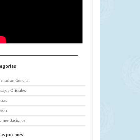
egorias
ormación General
sajes Oficiales
cias
nión
omendaciones
as por mes