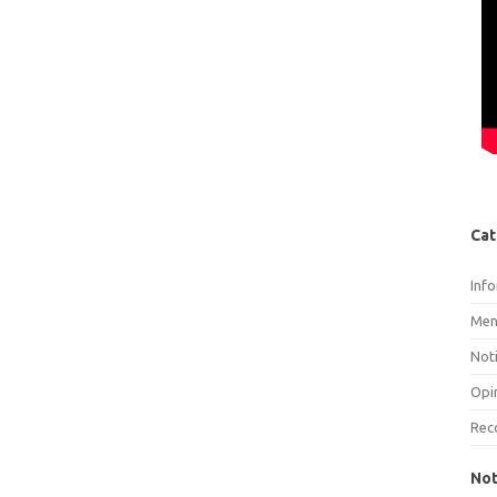
Cat
Inf
Men
Noti
Opi
Rec
Not