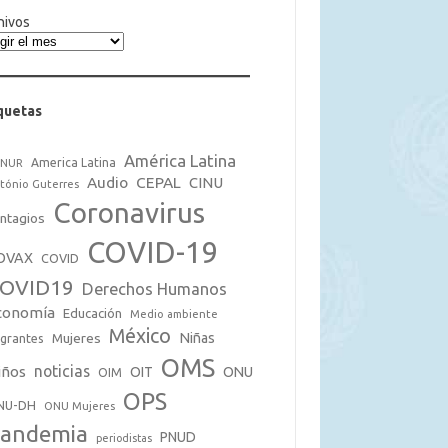
hivos
quetas
América Latina
America Latina
CNUR
Audio
CEPAL
CINU
tónio Guterres
Coronavirus
ntagios
COVID-19
OVAX
COVID
OVID19
Derechos Humanos
conomía
Educación
Medio ambiente
México
Mujeres
Niñas
grantes
OMS
noticias
iños
OIT
ONU
OIM
OPS
NU-DH
ONU Mujeres
andemia
PNUD
periodistas