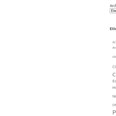
Arc
Eti
A
An
co
C
C
E
Mi
N
O
P