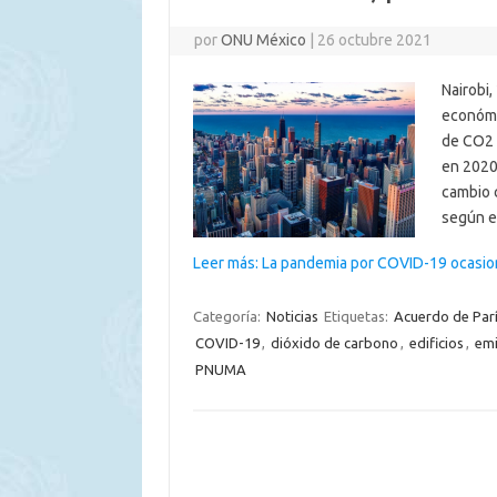
por
ONU México
|
26 octubre 2021
Nairobi
económi
de CO2 d
en 2020
cambio c
según e
Leer más: La pandemia por COVID-19 ocasio
Categoría:
Noticias
Etiquetas:
Acuerdo de Par
COVID-19
,
dióxido de carbono
,
edificios
,
emi
PNUMA