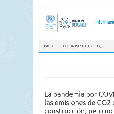
Saltar
al
contenido
INICIO
CORONAVIRUS (COVID-19)
La pandemia por COVI
las emisiones de CO2 d
construcción, pero no 