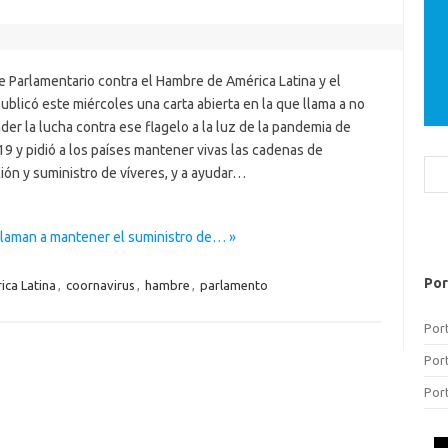
e Parlamentario contra el Hambre de América Latina y el
ublicó este miércoles una carta abierta en la que llama a no
er la lucha contra ese flagelo a la luz de la pandemia de
9 y pidió a los países mantener vivas las cadenas de
Bus
ión y suministro de víveres, y a ayudar…
llaman a mantener el suministro de… »
Por
ica Latina
,
coornavirus
,
hambre
,
parlamento
Por
Por
Por