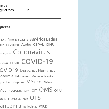
hivos
quetas
América Latina
America Latina
CNUR
Audio
CEPAL
CINU
tónio Guterres
Coronavirus
ntagios
COVID-19
OVAX
COVID
OVID19
Derechos Humanos
conomía
Educación
Medio ambiente
México
Mujeres
Niñas
grantes
OMS
noticias
iños
OIT
ONU
OIM
OPS
NU-DH
ONU Mujeres
andemia
PNUD
periodistas