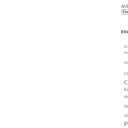
Arc
Eti
A
An
co
C
C
E
Mi
N
O
P