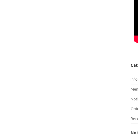
Cat
Inf
Men
Noti
Opi
Rec
Not