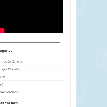
egorias
ormación General
sajes Oficiales
cias
nión
omendaciones
as por mes