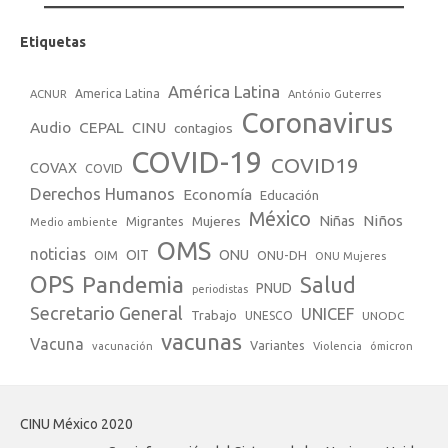
Etiquetas
América Latina
America Latina
ACNUR
António Guterres
Coronavirus
Audio
CEPAL
CINU
contagios
COVID-19
COVID19
COVAX
COVID
Derechos Humanos
Economía
Educación
México
Niños
Mujeres
Niñas
Migrantes
Medio ambiente
OMS
noticias
OIT
ONU
ONU-DH
OIM
ONU Mujeres
OPS
Pandemia
Salud
PNUD
periodistas
Secretario General
UNICEF
Trabajo
UNESCO
UNODC
vacunas
Vacuna
Variantes
vacunación
Violencia
ómicron
CINU México 2020