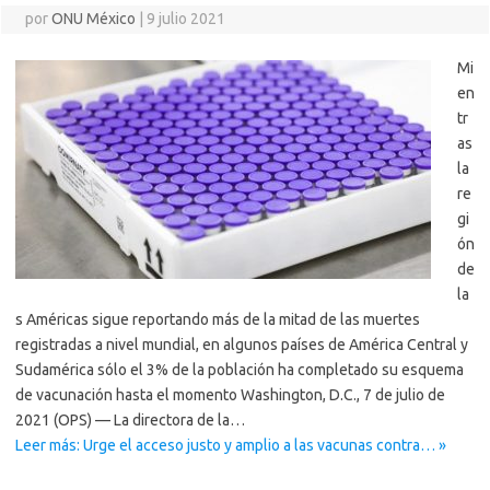
por
ONU México
|
9 julio 2021
Mi
en
tr
as
la
re
gi
ón
de
la
s Américas sigue reportando más de la mitad de las muertes
registradas a nivel mundial, en algunos países de América Central y
Sudamérica sólo el 3% de la población ha completado su esquema
de vacunación hasta el momento Washington, D.C., 7 de julio de
2021 (OPS) — La directora de la…
Leer más: Urge el acceso justo y amplio a las vacunas contra… »