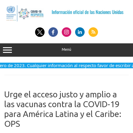
Saltar
al
contenido
Menú
enero de 2023. Cualquier información al respecto favor de escribir
Urge el acceso justo y amplio a
las vacunas contra la COVID-19
para América Latina y el Caribe:
OPS