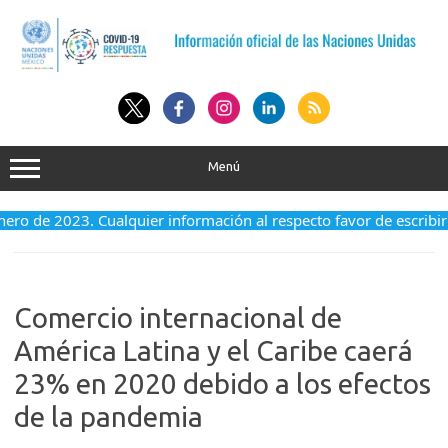
Saltar
al
contenido
Menú
 enero de 2023. Cualquier información al respecto favor de escribi
Comercio internacional de
América Latina y el Caribe caerá
23% en 2020 debido a los efectos
de la pandemia