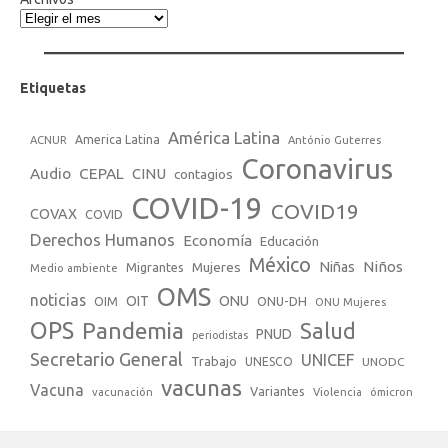
Etiquetas
América Latina
America Latina
ACNUR
António Guterres
Coronavirus
Audio
CEPAL
CINU
contagios
COVID-19
COVID19
COVAX
COVID
Derechos Humanos
Economía
Educación
México
Niños
Mujeres
Niñas
Migrantes
Medio ambiente
OMS
noticias
OIT
ONU
ONU-DH
OIM
ONU Mujeres
OPS
Pandemia
Salud
PNUD
periodistas
Secretario General
UNICEF
Trabajo
UNESCO
UNODC
vacunas
Vacuna
Variantes
vacunación
Violencia
ómicron