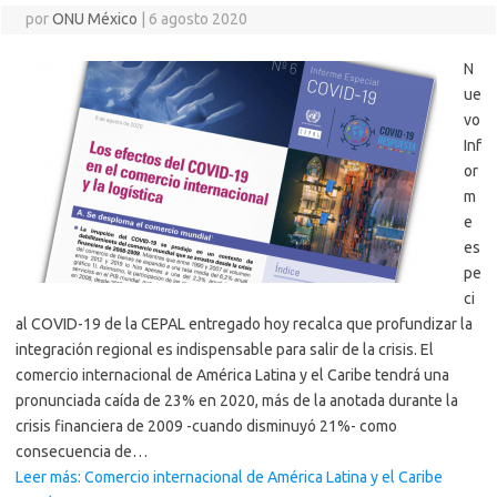
por
ONU México
|
6 agosto 2020
N
ue
vo
Inf
or
m
e
es
pe
ci
al COVID-19 de la CEPAL entregado hoy recalca que profundizar la
integración regional es indispensable para salir de la crisis. El
comercio internacional de América Latina y el Caribe tendrá una
pronunciada caída de 23% en 2020, más de la anotada durante la
crisis financiera de 2009 -cuando disminuyó 21%- como
consecuencia de…
Leer más: Comercio internacional de América Latina y el Caribe