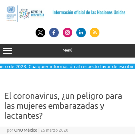
Saltar
al
contenido
Menú
enero de 2023. Cualquier información al respecto favor de escribir
El coronavirus, ¿un peligro para
las mujeres embarazadas y
lactantes?
por
ONU México
|
25 marzo 2020