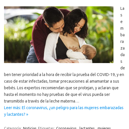
La
s
e
m
ba
ra
za
da
s
de
ben tener prioridad a la hora de recibir la prueba del COVID-19, y en
caso de estar infectadas, tomar precauciones al amamantar a sus
bebés. Los expertos recomiendan que se protejan, y aclaran que
hasta el momento no hay pruebas de que el virus pueda ser
transmitido a través de la leche materna…
Leer más: El coronavirus, ¿un peligro para las mujeres embarazadas
y lactantes? »
Categoría:
Noticias
Etiquetas:
Coronavirus
,
lactantes
,
mujeres