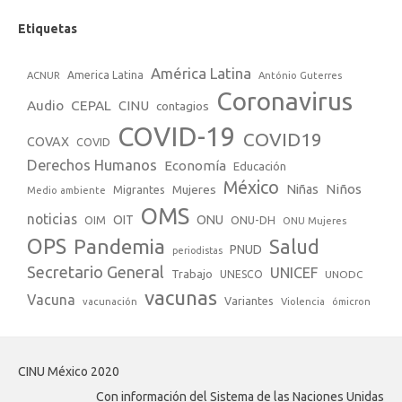
Etiquetas
América Latina
America Latina
ACNUR
António Guterres
Coronavirus
Audio
CEPAL
CINU
contagios
COVID-19
COVID19
COVAX
COVID
Derechos Humanos
Economía
Educación
México
Niños
Mujeres
Niñas
Migrantes
Medio ambiente
OMS
noticias
OIT
ONU
ONU-DH
OIM
ONU Mujeres
OPS
Pandemia
Salud
PNUD
periodistas
Secretario General
UNICEF
Trabajo
UNESCO
UNODC
vacunas
Vacuna
Variantes
vacunación
Violencia
ómicron
CINU México 2020
Con información del Sistema de las Naciones Unidas