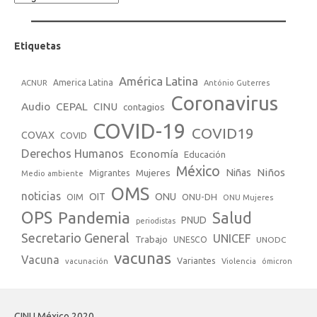
Etiquetas
América Latina
America Latina
ACNUR
António Guterres
Coronavirus
Audio
CEPAL
CINU
contagios
COVID-19
COVID19
COVAX
COVID
Derechos Humanos
Economía
Educación
México
Niños
Mujeres
Niñas
Migrantes
Medio ambiente
OMS
noticias
OIT
ONU
ONU-DH
OIM
ONU Mujeres
OPS
Pandemia
Salud
PNUD
periodistas
Secretario General
UNICEF
Trabajo
UNESCO
UNODC
vacunas
Vacuna
Variantes
vacunación
Violencia
ómicron
CINU México 2020