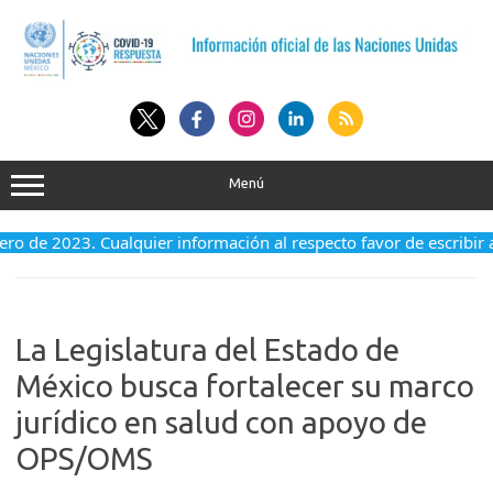
Saltar
al
contenido
Menú
enero de 2023. Cualquier información al respecto favor de escribir
La Legislatura del Estado de
México busca fortalecer su marco
jurídico en salud con apoyo de
OPS/OMS