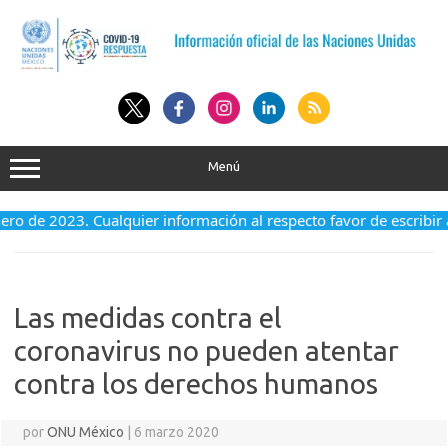
Saltar
al
contenido
Menú
enero de 2023. Cualquier información al respecto favor de escribir
Las medidas contra el
coronavirus no pueden atentar
contra los derechos humanos
por
ONU México
|
6 marzo 2020