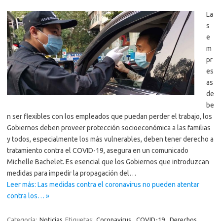
La
s
e
m
pr
es
as
de
be
n ser flexibles con los empleados que puedan perder el trabajo, los
Gobiernos deben proveer protección socioeconómica a las familias
y todos, especialmente los más vulnerables, deben tener derecho a
tratamiento contra el COVID-19, asegura en un comunicado
Michelle Bachelet. Es esencial que los Gobiernos que introduzcan
medidas para impedir la propagación del…
Leer más: Las medidas contra el coronavirus no pueden atentar
contra los… »
Categoría:
Noticias
Etiquetas:
Coronavirus
,
COVID-19
,
Derechos