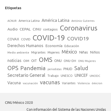
Etiquetas
América Latina
America Latina
ACNUR
António Guterres
Coronavirus
Audio
CEPAL
CINU
contagios
COVID-19
COVID19
COVAX
COVID
Derechos Humanos
Economía
Educación
México
Niños
Mujeres
Niñas
Migrantes
Medio ambiente
OMS
noticias
OIT
ONU
ONU-DH
OIM
ONU Mujeres
OPS
Pandemia
Salud
PNUD
periodistas
Secretario General
UNICEF
Trabajo
UNESCO
UNODC
vacunas
Vacuna
Variantes
vacunación
Violencia
ómicron
CINU México 2020
Con información del Sistema de las Naciones Unidas