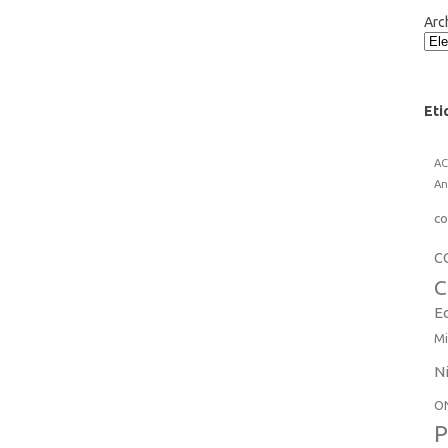
Arc
Eti
A
An
co
C
C
E
Mi
N
O
P