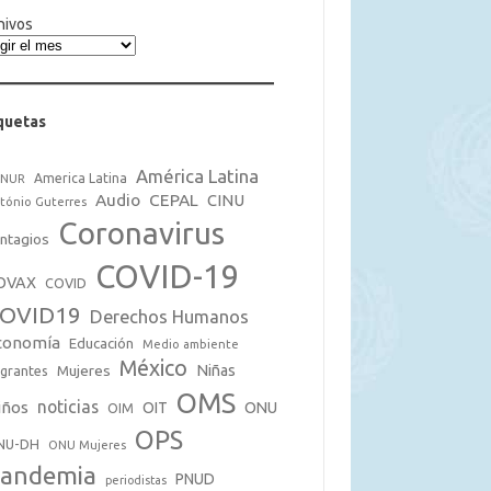
hivos
quetas
América Latina
America Latina
CNUR
Audio
CEPAL
CINU
tónio Guterres
Coronavirus
ntagios
COVID-19
OVAX
COVID
OVID19
Derechos Humanos
conomía
Educación
Medio ambiente
México
Mujeres
Niñas
grantes
OMS
noticias
iños
OIT
ONU
OIM
OPS
NU-DH
ONU Mujeres
andemia
PNUD
periodistas