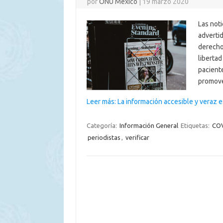
por
ONU México
|
19 marzo 2020
Las not
adverti
derecho
libertad
pacient
promove
Leer más: La información accesible y veraz 
Categoría:
Información General
Etiquetas:
CO
periodistas
,
verificar