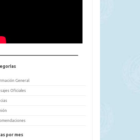
egorias
ormación General
sajes Oficiales
cias
nión
omendaciones
as por mes