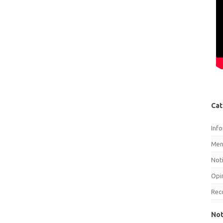
Cat
Inf
Men
Noti
Opi
Rec
Not