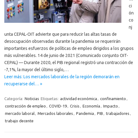
ci
ón
co
nj
unta CEPAL-OIT advierte que para reducir las altas tasas de
desocupación observadas durante la pandemia se requerirán
importantes esfuerzos de políticas de empleo dirigidos a los grupos
más vulnerables. 14 de junio de 2021 (Comunicado conjunto OIT-
CEPAL) — Durante 2020, el PIB regional registró una contracción de
-7,1%, la mayor del último siglo,…
Leer más: Los mercados laborales de la región demorarán en
recuperarse del… »
Categoría:
Noticias
Etiquetas:
actividad económica
,
confinamiento
,
contracción de empleo
,
COVID-19
,
Crisis
,
Economía
,
Impacto
,
mercado laboral
,
Mercados laborales
,
Pandemia
,
PIB
,
trabajadores
,
trabajo decente