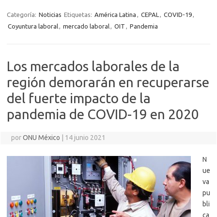
Categoría:
Noticias
Etiquetas:
América Latina
,
CEPAL
,
COVID-19
,
Coyuntura laboral
,
mercado laboral
,
OIT
,
Pandemia
Los mercados laborales de la
región demorarán en recuperarse
del fuerte impacto de la
pandemia de COVID-19 en 2020
por
ONU México
|
14 junio 2021
N
ue
va
pu
bli
ca