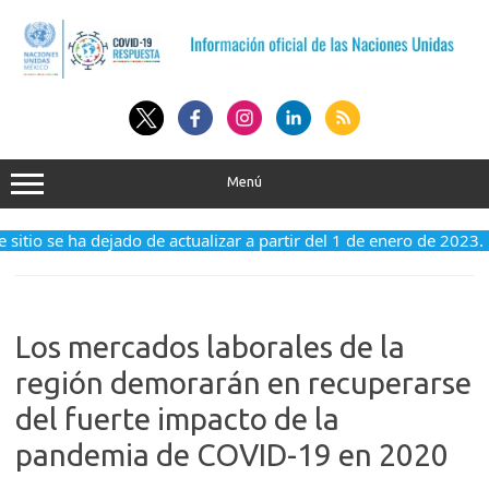
Saltar
al
contenido
Menú
 sitio se ha dejado de actualizar a partir del 1 de enero de 2023.
Los mercados laborales de la
región demorarán en recuperarse
del fuerte impacto de la
pandemia de COVID-19 en 2020