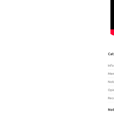
Cat
Inf
Men
Noti
Opi
Rec
Not