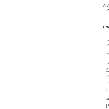
Arc
Eti
A
An
co
C
C
E
Mi
N
O
P