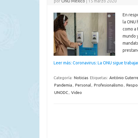
por
ONU México
|
15 marzo 2020
En resp
la ONU 
como a 
mundo y
mandato
presta
Leer más: Coronavirus: La ONU sigue trabaja
Categoría:
Noticias
Etiquetas:
António Guterr
Pandemia
,
Personal
,
Profesionalismo
,
Respo
UNODC
,
Video