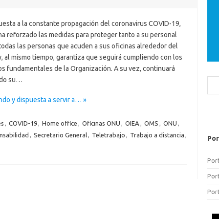
uesta a la constante propagación del coronavirus COVID-19,
ha reforzado las medidas para proteger tanto a su personal
todas las personas que acuden a sus oficinas alrededor del
, al mismo tiempo, garantiza que seguirá cumpliendo con los
s fundamentales de la Organización. A su vez, continuará
ndo su…
Bus
ndo y dispuesta a servir a… »
es
,
COVID-19
,
Home office
,
Oficinas ONU
,
OIEA
,
OMS
,
ONU
,
nsabilidad
,
Secretario General
,
Teletrabajo
,
Trabajo a distancia
,
Por
Por
Por
Por