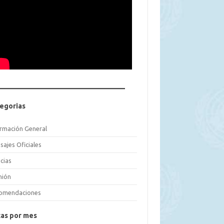
egorias
ormación General
sajes Oficiales
cias
nión
omendaciones
as por mes