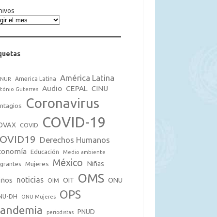
hivos
quetas
América Latina
America Latina
CNUR
Audio
CEPAL
CINU
tónio Guterres
Coronavirus
ntagios
COVID-19
OVAX
COVID
OVID19
Derechos Humanos
conomía
Educación
Medio ambiente
México
Mujeres
Niñas
grantes
OMS
noticias
iños
OIT
ONU
OIM
OPS
NU-DH
ONU Mujeres
andemia
PNUD
periodistas