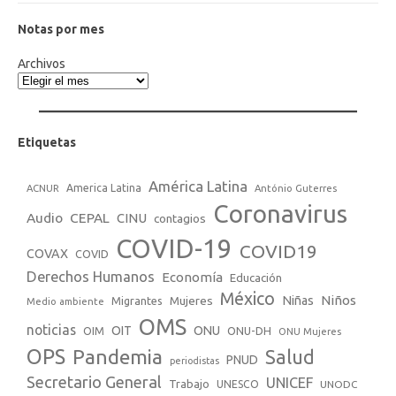
Notas por mes
Archivos
Etiquetas
América Latina
America Latina
ACNUR
António Guterres
Coronavirus
Audio
CEPAL
CINU
contagios
COVID-19
COVID19
COVAX
COVID
Derechos Humanos
Economía
Educación
México
Niños
Mujeres
Niñas
Migrantes
Medio ambiente
OMS
noticias
OIT
ONU
ONU-DH
OIM
ONU Mujeres
OPS
Pandemia
Salud
PNUD
periodistas
Secretario General
UNICEF
Trabajo
UNESCO
UNODC