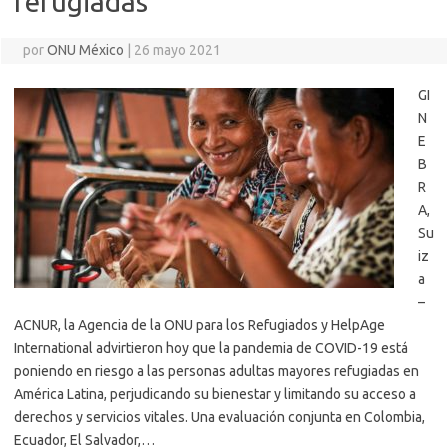
refugiadas
por
ONU México
|
26 mayo 2021
GI
N
E
B
R
A,
Su
iz
a
–
ACNUR, la Agencia de la ONU para los Refugiados y HelpAge
International advirtieron hoy que la pandemia de COVID-19 está
poniendo en riesgo a las personas adultas mayores refugiadas en
América Latina, perjudicando su bienestar y limitando su acceso a
derechos y servicios vitales. Una evaluación conjunta en Colombia,
Ecuador, El Salvador,…