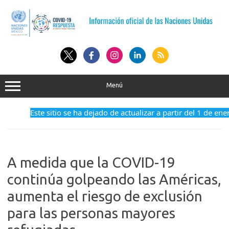
Saltar
al
contenido
Menú
Este sitio se ha dejado de actualizar a partir del 1 de ene
A medida que la COVID-19
continúa golpeando las Américas,
aumenta el riesgo de exclusión
para las personas mayores