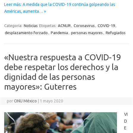
Leer más: A medida que la COVID-19 continúa golpeando las
Américas, aumenta… »
Categoría:
Noticias
Etiquetas:
ACNUR
,
Coronavirus
,
COVID-19
,
desplazamiento forzado
,
Pandemia
,
personas mayores
,
Refugiados
«Nuestra respuesta a COVID-19
debe respetar los derechos y la
dignidad de las personas
mayores»: Guterres
por
ONU México
|
1 mayo 2020
VI
D
E