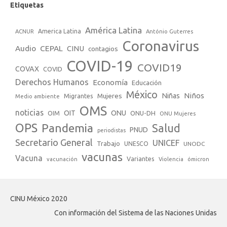
Etiquetas
América Latina
America Latina
ACNUR
António Guterres
Coronavirus
Audio
CEPAL
CINU
contagios
COVID-19
COVID19
COVAX
COVID
Derechos Humanos
Economía
Educación
México
Niños
Mujeres
Niñas
Migrantes
Medio ambiente
OMS
noticias
OIT
ONU
ONU-DH
OIM
ONU Mujeres
OPS
Pandemia
Salud
PNUD
periodistas
Secretario General
UNICEF
Trabajo
UNESCO
UNODC
vacunas
Vacuna
Variantes
vacunación
Violencia
ómicron
CINU México 2020
Con información del Sistema de las Naciones Unidas