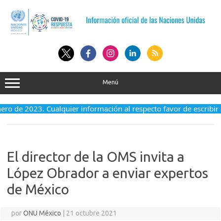
Saltar
al
contenido
Menú
enero de 2023. Cualquier información al respecto favor de escribir
El director de la OMS invita a
López Obrador a enviar expertos
de México
por
ONU México
|
21 octubre 2021