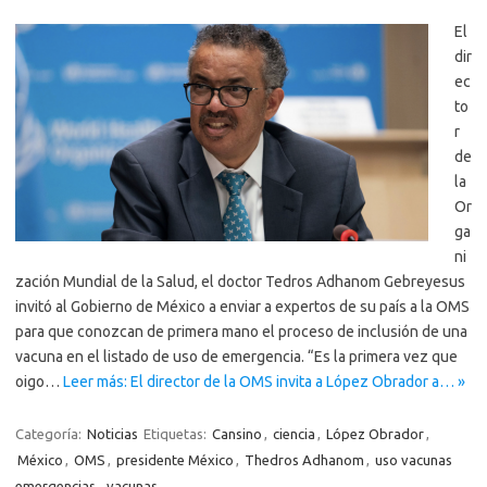
El
dir
ec
to
r
de
la
Or
ga
ni
zación Mundial de la Salud, el doctor Tedros Adhanom Gebreyesus
invitó al Gobierno de México a enviar a expertos de su país a la OMS
para que conozcan de primera mano el proceso de inclusión de una
vacuna en el listado de uso de emergencia. “Es la primera vez que
oigo…
Leer más: El director de la OMS invita a López Obrador a… »
Categoría:
Noticias
Etiquetas:
Cansino
,
ciencia
,
López Obrador
,
México
,
OMS
,
presidente México
,
Thedros Adhanom
,
uso vacunas
emergencias
,
vacunas